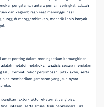
menukar pengalaman antara pemain seringkali adalah
eruan dan kegembiraan saat menunggu hasil
g sungguh menggembirakan, menarik lebih banyak
el.
gel amat penting dalam meningkatkan kemungkinan
an adalah melalui melakukan analisis secara mendalam
lalu. Cermati rekor perlombaan, letak akhir, serta
ua bisa memberikan gambaran yang jauh nyata
lomba.
mbangkan faktor-faktor eksternal yang bisa
ipe lintasan, serta situasi fisik pengendara juga