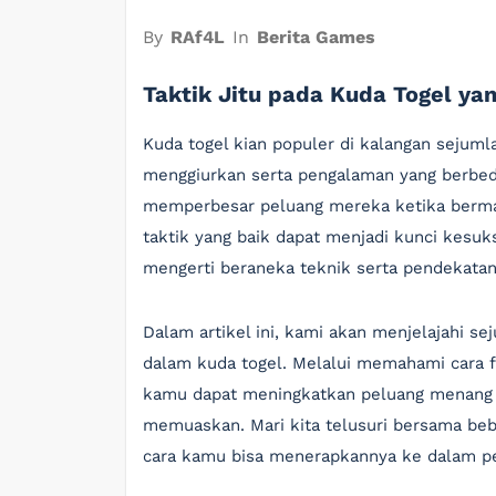
By
RAf4L
In
Berita Games
Taktik Jitu pada Kuda Togel ya
Kuda togel kian populer di kalangan seju
menggiurkan serta pengalaman yang berbeda
memperbesar peluang mereka ketika bermain
taktik yang baik dapat menjadi kunci kesuk
mengerti beraneka teknik serta pendekatan 
Dalam artikel ini, kami akan menjelajahi se
dalam kuda togel. Melalui memahami cara f
kamu dapat meningkatkan peluang menang 
memuaskan. Mari kita telusuri bersama bebe
cara kamu bisa menerapkannya ke dalam per