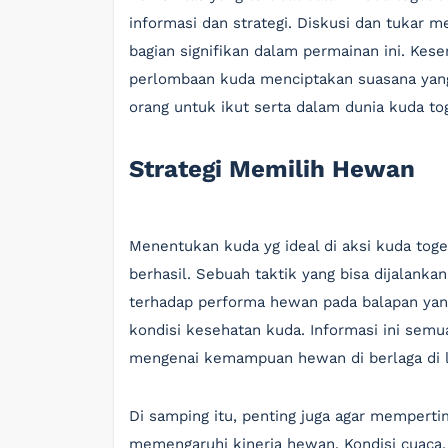
informasi dan strategi. Diskusi dan tukar 
bagian signifikan dalam permainan ini. Kes
perlombaan kuda menciptakan suasana yan
orang untuk ikut serta dalam dunia kuda tog
Strategi Memilih Hewan
Menentukan kuda yg ideal di aksi kuda to
berhasil. Sebuah taktik yang bisa dijalank
terhadap performa hewan pada balapan yang 
kondisi kesehatan kuda. Informasi ini sem
mengenai kemampuan hewan di berlaga di 
Di samping itu, penting juga agar memperti
memengaruhi kinerja hewan. Kondisi cuaca, t