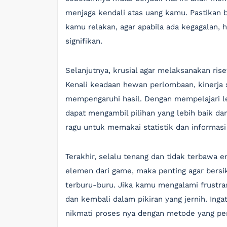
menjaga kendali atas uang kamu. Pastikan
kamu relakan, agar apabila ada kegagalan, 
signifikan.
Selanjutnya, krusial agar melaksanakan ri
Kenali keadaan hewan perlombaan, kinerja 
mempengaruhi hasil. Dengan mempelajari le
dapat mengambil pilihan yang lebih baik 
ragu untuk memakai statistik dan informas
Terakhir, selalu tenang dan tidak terbawa 
elemen dari game, maka penting agar bersi
terburu-buru. Jika kamu mengalami frustrasi
dan kembali dalam pikiran yang jernih. Ing
nikmati proses nya dengan metode yang pe