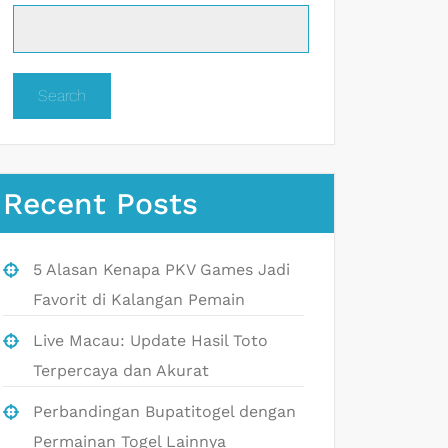
Search
Recent Posts
5 Alasan Kenapa PKV Games Jadi
Favorit di Kalangan Pemain
Live Macau: Update Hasil Toto
Terpercaya dan Akurat
Perbandingan Bupatitogel dengan
Permainan Togel Lainnya