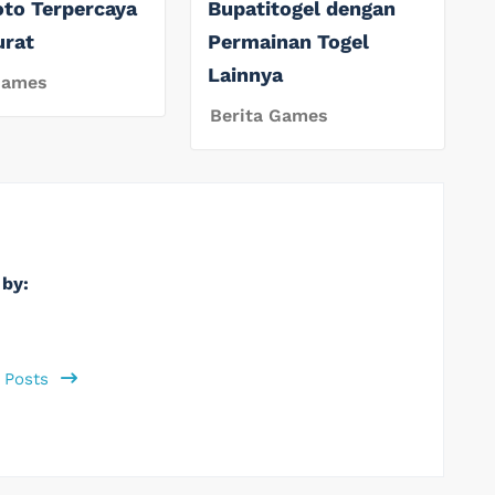
oto Terpercaya
Bupatitogel dengan
urat
Permainan Togel
Lainnya
Games
Berita Games
 by:
l Posts