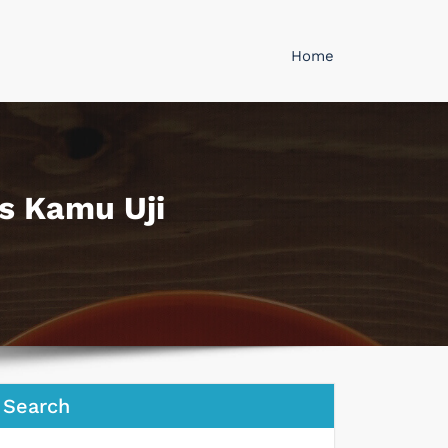
Home
s Kamu Uji
Search