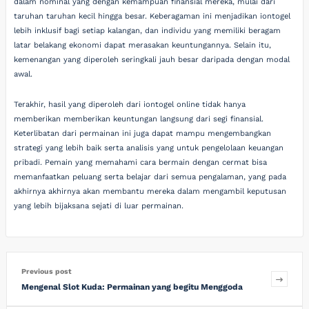
dalam nominal yang dengan kemampuan finansial mereka, mulai dari
taruhan taruhan kecil hingga besar. Keberagaman ini menjadikan iontogel
lebih inklusif bagi setiap kalangan, dan individu yang memiliki beragam
latar belakang ekonomi dapat merasakan keuntungannya. Selain itu,
kemenangan yang diperoleh seringkali jauh besar daripada dengan modal
awal.
Terakhir, hasil yang diperoleh dari iontogel online tidak hanya
memberikan memberikan keuntungan langsung dari segi finansial.
Keterlibatan dari permainan ini juga dapat mampu mengembangkan
strategi yang lebih baik serta analisis yang untuk pengelolaan keuangan
pribadi. Pemain yang memahami cara bermain dengan cermat bisa
memanfaatkan peluang serta belajar dari semua pengalaman, yang pada
akhirnya akhirnya akan membantu mereka dalam mengambil keputusan
yang lebih bijaksana sejati di luar permainan.
Previous post
Mengenal Slot Kuda: Permainan yang begitu Menggoda