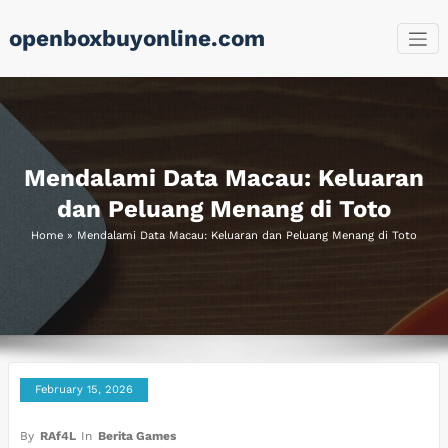
Skip
openboxbuyonline.com
to
content
Mendalami Data Macau: Keluaran
dan Peluang Menang di Toto
Home
»
Mendalami Data Macau: Keluaran dan Peluang Menang di Toto
February 15, 2026
By
RAf4L
In
Berita Games