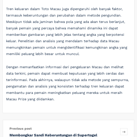
Tren keluaran dalam Toto Macau juga dipengaruhi oleh banyak faktor,
termasuk keberuntungan dan perubahan dalam metode pengundian.
Meskipun tidak ada jaminan bahwa pola yang ada akan terus berlanjut,
banyak pemain yang percaya bahwa memahami dinamika ini dapat
memberikan gambaran yang lebih jelas tentang angka yang berpotensi
keluar. Penelitian dan analisis yang mendalam terhadap data Macau
memungkinkan pemain untuk mengidentifikasi kemungkinan angka yang
memiliki peluang lebih besar untuk muncul.
Dengan memanfaatkan informasi dari pengeluaran Macau dan melihat
data terkini, pemain dapat membuat keputusan yang lebih cerdas dan
terinformasi. Pada akhirnya, walaupun tidak ada metode yang sempurna,
pengamatan dan analisis yang konsisten terhadap tren keluaran dapat
membantu para pemain meningkatkan peluang mereka untuk meraih
Macau Prize yang diidamkan.
Previous post
Membongkar Sandi Keberuntungan di Supertogel