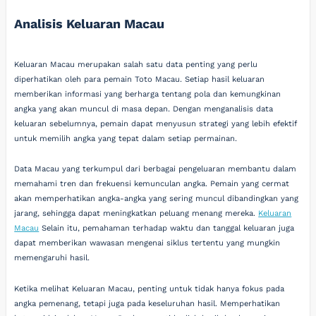
Analisis Keluaran Macau
Keluaran Macau merupakan salah satu data penting yang perlu
diperhatikan oleh para pemain Toto Macau. Setiap hasil keluaran
memberikan informasi yang berharga tentang pola dan kemungkinan
angka yang akan muncul di masa depan. Dengan menganalisis data
keluaran sebelumnya, pemain dapat menyusun strategi yang lebih efektif
untuk memilih angka yang tepat dalam setiap permainan.
Data Macau yang terkumpul dari berbagai pengeluaran membantu dalam
memahami tren dan frekuensi kemunculan angka. Pemain yang cermat
akan memperhatikan angka-angka yang sering muncul dibandingkan yang
jarang, sehingga dapat meningkatkan peluang menang mereka.
Keluaran
Macau
Selain itu, pemahaman terhadap waktu dan tanggal keluaran juga
dapat memberikan wawasan mengenai siklus tertentu yang mungkin
memengaruhi hasil.
Ketika melihat Keluaran Macau, penting untuk tidak hanya fokus pada
angka pemenang, tetapi juga pada keseluruhan hasil. Memperhatikan