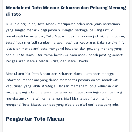
Mendalami Data Macau: Keluaran dan Peluang Menang
di Toto
Di dunia perjudian, Toto Macau merupakan salah satu jenis permainan
yang sangat menarik bagi pemain. Dengan berbagai peluang untuk
mendapati kemenangan, Toto Macau tidak hanya menjadi pilihan hiburan,
tetapi juga menjadi sumber harapan bagi banyak orang. Dalam artikel ini,
kita akan mendalami data mengenai keluaran dan peluang menang yang
ada di Toto Macau, terutama berfokus pada aspek-aspek penting seperti
Pengeluaran Macau, Macau Prize, dan Macau Pools.
Melalui analisis Data Macau dan Keluaran Macau, kita akan menggali
informasi mendalam yang dapat membantu pemain dalam membuat
keputusan yang lebih strategis. Dengan memahami pola keluaran dan
peluang yang ada, diharapkan para pemain dapat meningkatkan peluang
mereka untuk meraih kemenangan. Mari kita telusuri lebih lanjut
mengenai Toto Macau dan apa yang bisa dipelajari dari data yang ada.
Pengantar Toto Macau