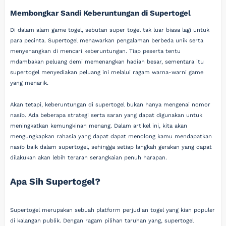
Membongkar Sandi Keberuntungan di Supertogel
Di dalam alam game togel, sebutan super togel tak luar biasa lagi untuk
para pecinta. Supertogel menawarkan pengalaman berbeda unik serta
menyenangkan di mencari keberuntungan. Tiap peserta tentu
mdambakan peluang demi memenangkan hadiah besar, sementara itu
supertogel menyediakan peluang ini melalui ragam warna-warni game
yang menarik.
Akan tetapi, keberuntungan di supertogel bukan hanya mengenai nomor
nasib. Ada beberapa strategi serta saran yang dapat digunakan untuk
meningkatkan kemungkinan menang. Dalam artikel ini, kita akan
mengungkapkan rahasia yang dapat dapat menolong kamu mendapatkan
nasib baik dalam supertogel, sehingga setiap langkah gerakan yang dapat
dilakukan akan lebih terarah serangkaian penuh harapan.
Apa Sih Supertogel?
Supertogel merupakan sebuah platform perjudian togel yang kian populer
di kalangan publik. Dengan ragam pilihan taruhan yang, supertogel