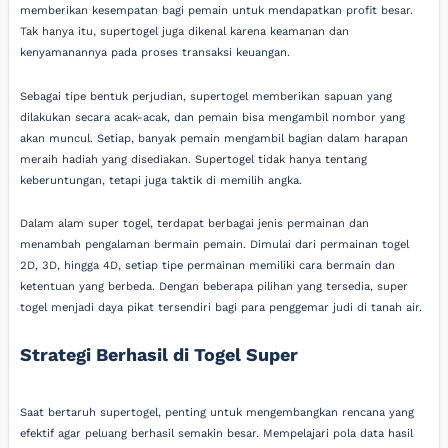
memberikan kesempatan bagi pemain untuk mendapatkan profit besar.
Tak hanya itu, supertogel juga dikenal karena keamanan dan
kenyamanannya pada proses transaksi keuangan.
Sebagai tipe bentuk perjudian, supertogel memberikan sapuan yang
dilakukan secara acak-acak, dan pemain bisa mengambil nombor yang
akan muncul. Setiap, banyak pemain mengambil bagian dalam harapan
meraih hadiah yang disediakan. Supertogel tidak hanya tentang
keberuntungan, tetapi juga taktik di memilih angka.
Dalam alam super togel, terdapat berbagai jenis permainan dan
menambah pengalaman bermain pemain. Dimulai dari permainan togel
2D, 3D, hingga 4D, setiap tipe permainan memiliki cara bermain dan
ketentuan yang berbeda. Dengan beberapa pilihan yang tersedia, super
togel menjadi daya pikat tersendiri bagi para penggemar judi di tanah air.
Strategi Berhasil di Togel Super
Saat bertaruh supertogel, penting untuk mengembangkan rencana yang
efektif agar peluang berhasil semakin besar. Mempelajari pola data hasil