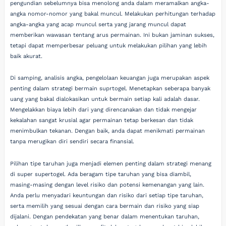
pengundian sebelumnya bisa menolong anda dalam meramalkan angka-
angka nomor-nomor yang bakal muncul. Melakukan perhitungan terhadap
angka-angka yang acap muncul serta yang jarang muncul dapat
memberikan wawasan tentang arus permainan. Ini bukan jaminan sukses,
tetapi dapat memperbesar peluang untuk melakukan pilihan yang lebih
baik akurat.
Di samping, analisis angka, pengelolaan keuangan juga merupakan aspek
penting dalam strategi bermain suprtogel. Menetapkan seberapa banyak
uang yang bakal dialokasikan untuk bermain setiap kali adalah dasar.
Mengelakkan biaya lebih dari yang direncanakan dan tidak mengejar
kekalahan sangat krusial agar permainan tetap berkesan dan tidak
menimbulkan tekanan. Dengan baik, anda dapat menikmati permainan
tanpa merugikan diri sendiri secara finansial.
Pilihan tipe taruhan juga menjadi elemen penting dalam strategi menang
di super supertogel. Ada beragam tipe taruhan yang bisa diambil,
masing-masing dengan level risiko dan potensi kemenangan yang lain.
Anda perlu menyadari keuntungan dan risiko dari setiap tipe taruhan,
serta memilih yang sesuai dengan cara bermain dan risiko yang siap
dijalani. Dengan pendekatan yang benar dalam menentukan taruhan,