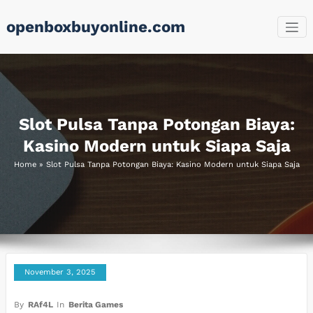
Skip
openboxbuyonline.com
to
content
Slot Pulsa Tanpa Potongan Biaya:
Kasino Modern untuk Siapa Saja
Home
»
Slot Pulsa Tanpa Potongan Biaya: Kasino Modern untuk Siapa Saja
November 3, 2025
By
RAf4L
In
Berita Games