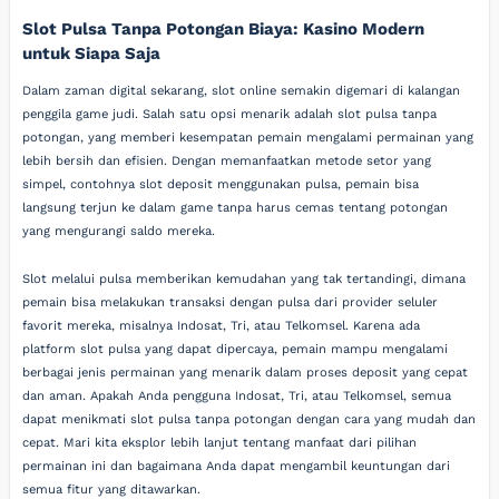
Slot Pulsa Tanpa Potongan Biaya: Kasino Modern
untuk Siapa Saja
Dalam zaman digital sekarang, slot online semakin digemari di kalangan
penggila game judi. Salah satu opsi menarik adalah slot pulsa tanpa
potongan, yang memberi kesempatan pemain mengalami permainan yang
lebih bersih dan efisien. Dengan memanfaatkan metode setor yang
simpel, contohnya slot deposit menggunakan pulsa, pemain bisa
langsung terjun ke dalam game tanpa harus cemas tentang potongan
yang mengurangi saldo mereka.
Slot melalui pulsa memberikan kemudahan yang tak tertandingi, dimana
pemain bisa melakukan transaksi dengan pulsa dari provider seluler
favorit mereka, misalnya Indosat, Tri, atau Telkomsel. Karena ada
platform slot pulsa yang dapat dipercaya, pemain mampu mengalami
berbagai jenis permainan yang menarik dalam proses deposit yang cepat
dan aman. Apakah Anda pengguna Indosat, Tri, atau Telkomsel, semua
dapat menikmati slot pulsa tanpa potongan dengan cara yang mudah dan
cepat. Mari kita eksplor lebih lanjut tentang manfaat dari pilihan
permainan ini dan bagaimana Anda dapat mengambil keuntungan dari
semua fitur yang ditawarkan.