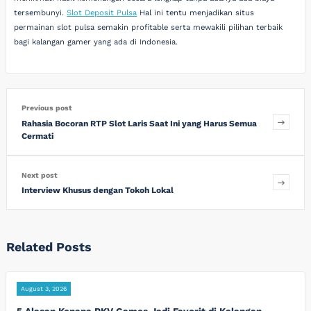
tersembunyi.
Slot Deposit Pulsa
Hal ini tentu menjadikan situs
permainan slot pulsa semakin profitable serta mewakili pilihan terbaik
bagi kalangan gamer yang ada di Indonesia.
Previous post
Rahasia Bocoran RTP Slot Laris Saat Ini yang Harus Semua
Cermati
Next post
Interview Khusus dengan Tokoh Lokal
Related Posts
August 3, 2026
5 Alasan Kenapa PKV Games Jadi Favorit di Kalangan