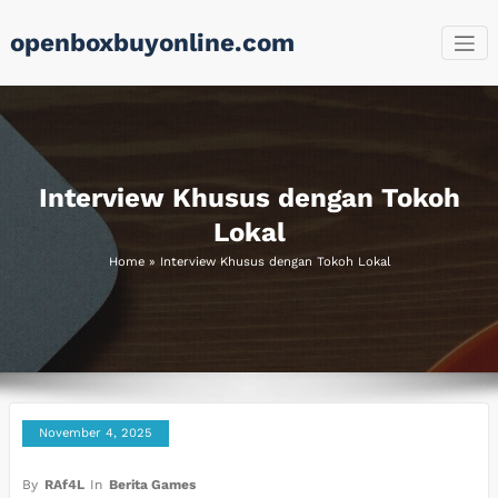
Skip
openboxbuyonline.com
to
content
Interview Khusus dengan Tokoh
Lokal
Home
»
Interview Khusus dengan Tokoh Lokal
November 4, 2025
By
RAf4L
In
Berita Games