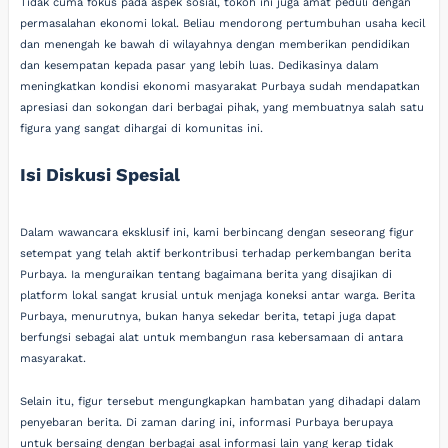
Tidak cuma fokus pada aspek sosial, tokoh ini juga amat peduli dengan
permasalahan ekonomi lokal. Beliau mendorong pertumbuhan usaha kecil
dan menengah ke bawah di wilayahnya dengan memberikan pendidikan
dan kesempatan kepada pasar yang lebih luas. Dedikasinya dalam
meningkatkan kondisi ekonomi masyarakat Purbaya sudah mendapatkan
apresiasi dan sokongan dari berbagai pihak, yang membuatnya salah satu
figura yang sangat dihargai di komunitas ini.
Isi Diskusi Spesial
Dalam wawancara eksklusif ini, kami berbincang dengan seseorang figur
setempat yang telah aktif berkontribusi terhadap perkembangan berita
Purbaya. Ia menguraikan tentang bagaimana berita yang disajikan di
platform lokal sangat krusial untuk menjaga koneksi antar warga. Berita
Purbaya, menurutnya, bukan hanya sekedar berita, tetapi juga dapat
berfungsi sebagai alat untuk membangun rasa kebersamaan di antara
masyarakat.
Selain itu, figur tersebut mengungkapkan hambatan yang dihadapi dalam
penyebaran berita. Di zaman daring ini, informasi Purbaya berupaya
untuk bersaing dengan berbagai asal informasi lain yang kerap tidak