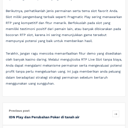
Berikutnya, perhatikanlah jenis permainan serta tema slot favorit Anda.
Slot miliki pengembang terbaik seperti Pragmatic Play sering menawarkan
RTP yang kompetitif dan fitur menarik. Berfokuslah pada slot yang
memiliki testimoni positif dari pemain lain, atau banyak dibicarakan pada
bocoran RTP slot, karena ini sering menunjukkan game tersebut
mempunyai potensi yang baik untuk memberikan hasil.
Terakhir, jangan ragu mencoba memanfaatkan fitur demo yang disediakan
oleh banyak kasino daring. Melalui mengujicoba RTP Live Slot tanpa biaya,
Anda dapat mengalami mekanisme permainan serta mengevaluasi potensi
profit tanpa perlu mengeluarkan uang. Ini juga memberikan anda peluang
dalam beradaptasi strategi strategi permainan sebelum bertaruh
menggunakan uang sungguhan.
Previous post
IDN Play dan Perubahan Poker di tanah air