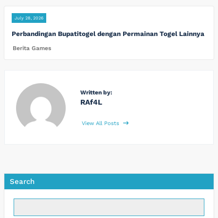
July 28, 2026
Perbandingan Bupatitogel dengan Permainan Togel Lainnya
Berita Games
Written by:
RAf4L
View All Posts
Search