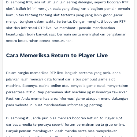
Di samping RTP, ada istilah lain lain sering didengar, seperti bocoran RTP
slot". Istilah ini ini merujuk pada yang dibagikan dibagikan pemain pemain
komunitas tentang tentang slot tertentu yang yang lebih gacor gacor
menguntungkan dalam waktu tertentu. Dengan mengikuti bocoran RTP
slot dan informasi RTP live live membantu pemain mendapatkan
keuntungan lebih banyak saat bermain serta meningkatkan pengalaman
secara keseluruhan secara keseluruhan.
Cara Memeriksa Return to Player Live
Dalam rangka memeriksa RTP live, langkah pertama yang perlu anda
jalankan ialah mencari data formal dari situs pembuat game slot
machine. Biasanya, casino online atau penyedia game bakal menyertakan
persentase RTP di tiap permainan slot machine yg maksudnya tawarkan.
Pastikan Anda memeriksa area informasi game ataupun menu dukungan
pada website ini buat mendapatkan informasi yg penting.
Di samping itu, anda pun bisa mencari bocoran Return to Player slot
daripada media terpercaya seperti forum permainan serta grup online.
Banyak pemain membagikan kisah mereka serta bisa menyediakan