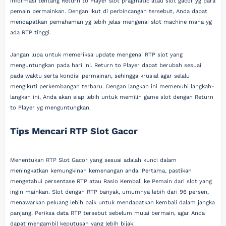
informasi tentang Return to Player slot pragmatic atau slot gacor yg para
pemain permainkan. Dengan ikut di perbincangan tersebut, Anda dapat
mendapatkan pemahaman yg lebih jelas mengenai slot machine mana yg
ada RTP tinggi.
Jangan lupa untuk memeriksa update mengenai RTP slot yang
menguntungkan pada hari ini. Return to Player dapat berubah sesuai
pada waktu serta kondisi permainan, sehingga krusial agar selalu
mengikuti perkembangan terbaru. Dengan langkah ini memenuhi langkah-
langkah ini, Anda akan siap lebih untuk memilih game slot dengan Return
to Player yg menguntungkan.
Tips Mencari RTP Slot Gacor
Menentukan RTP Slot Gacor yang sesuai adalah kunci dalam
meningkatkan kemungkinan kemenangan anda. Pertama, pastikan
mengetahui persentase RTP atau Rasio Kembali ke Pemain dari slot yang
ingin mainkan. Slot dengan RTP banyak, umumnya lebih dari 96 persen,
menawarkan peluang lebih baik untuk mendapatkan kembali dalam jangka
panjang. Periksa data RTP tersebut sebelum mulai bermain, agar Anda
dapat mengambil keputusan yang lebih bijak.