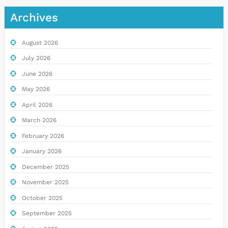
Archives
August 2026
July 2026
June 2026
May 2026
April 2026
March 2026
February 2026
January 2026
December 2025
November 2025
October 2025
September 2025