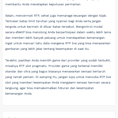
membantu Anda menetapkan keputusan permainan.
Selain, mencermati RTP, sehat juga memanage keuangan dengan bijak.
Tentukan batas limit taruhan yang nyaman bagi Anda serta jangan
tergoda untuk bermain di diluar batas tersebut. Mengontrol modal
secara efektif bisa menolong Anda berpartisipasi dalam waktu lebih lama
dan memberi lebih banyak peluang untuk mendapatkan kemenangan.
Ingat untuk mencari tahu data mengenai RTP live yang bisa menawarkan
gambaran yang lebih jelas tentang kesempatan di saat itu.
Terakhir, pastikan Anda memilih game dari provider yang sudah terbukti,
misalnya RTP slot pragmatic. Provider game yang terkenal memiliki
standar dan citra yang bagus biasanya menawarkan sensasi bertaruh
yang ramah pemain. Di samping itu, jangan lupa untuk mencoba RTP live
slot yang memberi kesempatan Anda mengalami sensasi bermain secara
langsung, agar bisa memaksimalkan hiburan dan kesempatan
kemenangan Anda.