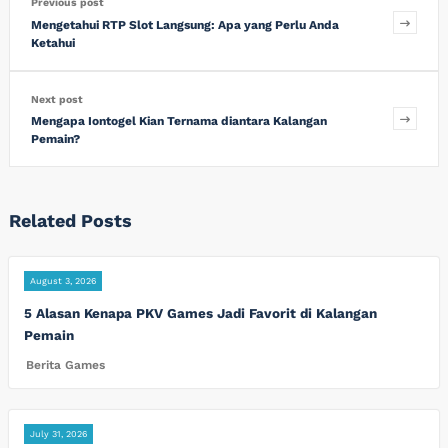
Previous post
Mengetahui RTP Slot Langsung: Apa yang Perlu Anda
Ketahui
Next post
Mengapa Iontogel Kian Ternama diantara Kalangan
Pemain?
Related Posts
August 3, 2026
5 Alasan Kenapa PKV Games Jadi Favorit di Kalangan
Pemain
Berita Games
July 31, 2026