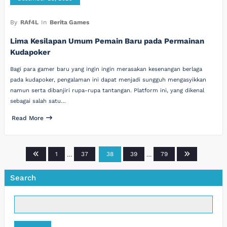
By
RAf4L
In
Berita Games
Lima Kesilapan Umum Pemain Baru pada Permainan
Kudapoker
Bagi para gamer baru yang ingin ingin merasakan kesenangan berlaga
pada kudapoker, pengalaman ini dapat menjadi sungguh mengasyikkan
namun serta dibanjiri rupa-rupa tantangan. Platform ini, yang dikenal
sebagai salah satu…
Read More
Posts
1
…
37
38
39
…
79
pagination
Search