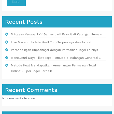
Search
Recent Posts
5 Alasan Kenapa PKV Games Jadi Favorit di Kalangan Pemain
Live Macau: Update Hasil Toto Terpercaya dan Akurat
Perbandingan Bupatitogel dengan Permainan Togel Lainnya
Menelusuri Daya Pikat Togel Pemuda di Kalangan Generasi Z
Metode Kuat Mendapatkan Kemenangan Permainan Togel
Online: Super Togel Terbaik
Recent Comments
No comments to show.