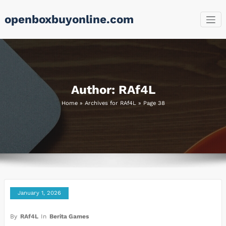
Skip
openboxbuyonline.com
to
content
Author:
RAf4L
Home
»
Archives for RAf4L
»
Page 38
January 1, 2026
By
RAf4L
In
Berita Games