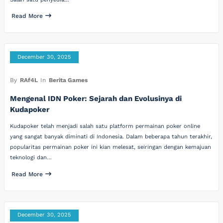
Read More
December 30, 2025
By
RAf4L
In
Berita Games
Mengenal IDN Poker: Sejarah dan Evolusinya di
Kudapoker
Kudapoker telah menjadi salah satu platform permainan poker online
yang sangat banyak diminati di Indonesia. Dalam beberapa tahun terakhir,
popularitas permainan poker ini kian melesat, seiringan dengan kemajuan
teknologi dan…
Read More
December 30, 2025