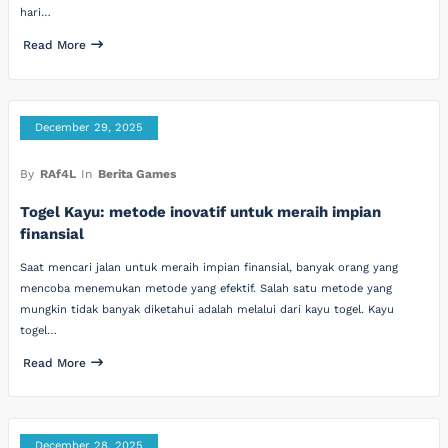
hari…
Read More
December 29, 2025
By
RAf4L
In
Berita Games
Togel Kayu: metode inovatif untuk meraih impian
finansial
Saat mencari jalan untuk meraih impian finansial, banyak orang yang
mencoba menemukan metode yang efektif. Salah satu metode yang
mungkin tidak banyak diketahui adalah melalui dari kayu togel. Kayu
togel…
Read More
December 28, 2025