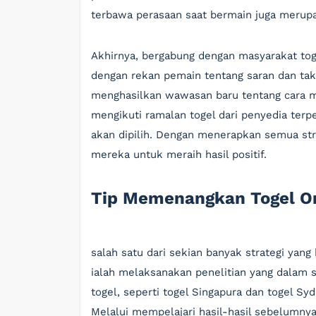
terbawa perasaan saat bermain juga merup
Akhirnya, bergabung dengan masyarakat to
dengan rekan pemain tentang saran dan ta
menghasilkan wawasan baru tentang cara me
mengikuti ramalan togel dari penyedia ter
akan dipilih. Dengan menerapkan semua str
mereka untuk meraih hasil positif.
Tip Memenangkan Togel O
salah satu dari sekian banyak strategi yan
ialah melaksanakan penelitian yang dalam 
togel, seperti togel Singapura dan togel Syd
Melalui mempelajari hasil-hasil sebelumn