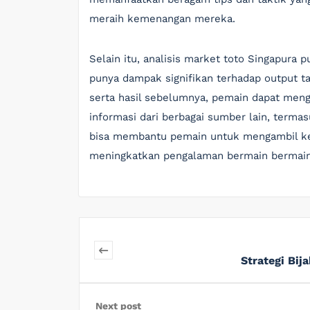
meraih kemenangan mereka.
Selain itu, analisis market toto Singapura
punya dampak signifikan terhadap output 
serta hasil sebelumnya, pemain dapat men
informasi dari berbagai sumber lain, term
bisa membantu pemain untuk mengambil kep
meningkatkan pengalaman bermain bermain
Strategi Bij
Next post