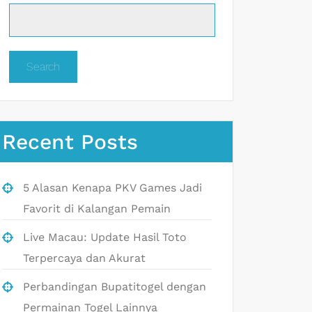
Search
Recent Posts
5 Alasan Kenapa PKV Games Jadi
Favorit di Kalangan Pemain
Live Macau: Update Hasil Toto
Terpercaya dan Akurat
Perbandingan Bupatitogel dengan
Permainan Togel Lainnya