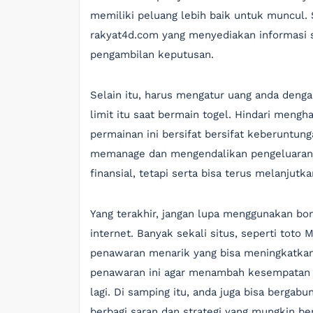
memiliki peluang lebih baik untuk muncul.
rakyat4d.com yang menyediakan informasi 
pengambilan keputusan.
Selain itu, harus mengatur uang anda denga
limit itu saat bermain togel. Hindari men
permainan ini bersifat bersifat keberuntun
memanage dan mengendalikan pengeluaran,
finansial, tetapi serta bisa terus melanju
Yang terakhir, jangan lupa menggunakan bon
internet. Banyak sekali situs, seperti tot
penawaran menarik yang bisa meningkatka
penawaran ini agar menambah kesempatan 
lagi. Di samping itu, anda juga bisa bergab
berbagi saran dan strategi yang mungkin b