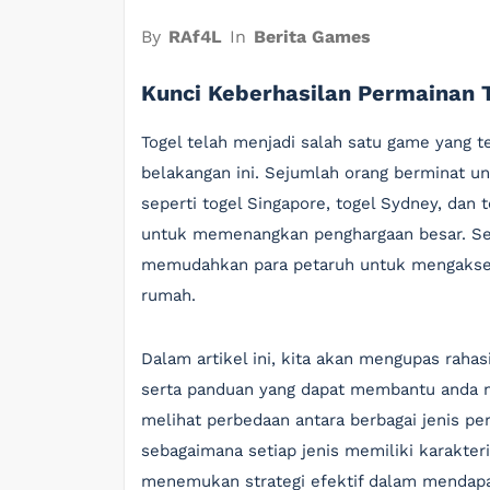
By
RAf4L
In
Berita Games
Kunci Keberhasilan Permainan T
Togel telah menjadi salah satu game yang t
belakangan ini. Sejumlah orang berminat un
seperti togel Singapore, togel Sydney, dan
untuk memenangkan penghargaan besar. Sela
memudahkan para petaruh untuk mengakses 
rumah.
Dalam artikel ini, kita akan mengupas rahas
serta panduan yang dapat membantu anda 
melihat perbedaan antara berbagai jenis pe
sebagaimana setiap jenis memiliki karakteri
menemukan strategi efektif dalam mendapat