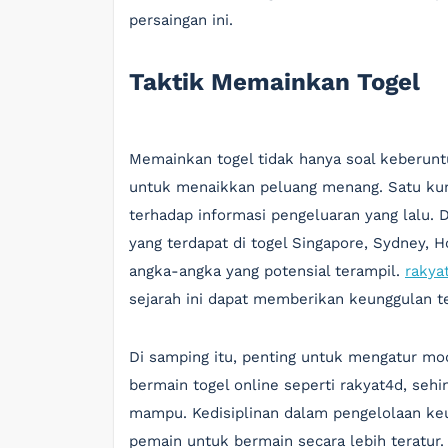
persaingan ini.
Taktik Memainkan Togel
Memainkan togel tidak hanya soal keberunt
untuk menaikkan peluang menang. Satu kun
terhadap informasi pengeluaran yang lalu.
yang terdapat di togel Singapore, Sydney,
angka-angka yang potensial terampil.
rakya
sejarah ini dapat memberikan keunggulan te
Di samping itu, penting untuk mengatur mo
bermain togel online seperti rakyat4d, seh
mampu. Kedisiplinan dalam pengelolaan k
pemain untuk bermain secara lebih teratur