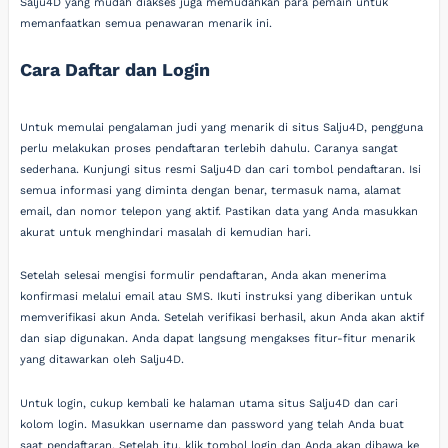
Salju4D yang mudah diakses juga memudahkan para pemain untuk
memanfaatkan semua penawaran menarik ini.
Cara Daftar dan Login
Untuk memulai pengalaman judi yang menarik di situs Salju4D, pengguna
perlu melakukan proses pendaftaran terlebih dahulu. Caranya sangat
sederhana. Kunjungi situs resmi Salju4D dan cari tombol pendaftaran. Isi
semua informasi yang diminta dengan benar, termasuk nama, alamat
email, dan nomor telepon yang aktif. Pastikan data yang Anda masukkan
akurat untuk menghindari masalah di kemudian hari.
Setelah selesai mengisi formulir pendaftaran, Anda akan menerima
konfirmasi melalui email atau SMS. Ikuti instruksi yang diberikan untuk
memverifikasi akun Anda. Setelah verifikasi berhasil, akun Anda akan aktif
dan siap digunakan. Anda dapat langsung mengakses fitur-fitur menarik
yang ditawarkan oleh Salju4D.
Untuk login, cukup kembali ke halaman utama situs Salju4D dan cari
kolom login. Masukkan username dan password yang telah Anda buat
saat pendaftaran. Setelah itu, klik tombol login dan Anda akan dibawa ke