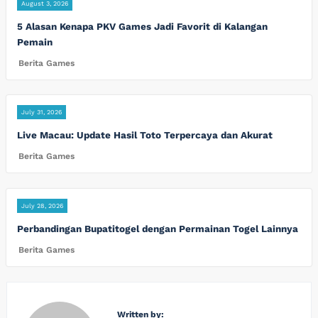
August 3, 2026
5 Alasan Kenapa PKV Games Jadi Favorit di Kalangan
Pemain
Berita Games
July 31, 2026
Live Macau: Update Hasil Toto Terpercaya dan Akurat
Berita Games
July 28, 2026
Perbandingan Bupatitogel dengan Permainan Togel Lainnya
Berita Games
Written by: