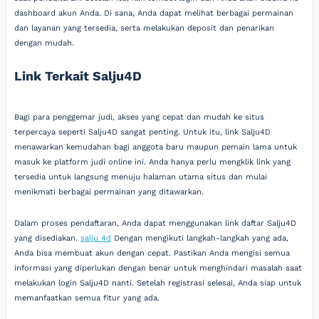
dashboard akun Anda. Di sana, Anda dapat melihat berbagai permainan
dan layanan yang tersedia, serta melakukan deposit dan penarikan
dengan mudah.
Link Terkait Salju4D
Bagi para penggemar judi, akses yang cepat dan mudah ke situs
terpercaya seperti Salju4D sangat penting. Untuk itu, link Salju4D
menawarkan kemudahan bagi anggota baru maupun pemain lama untuk
masuk ke platform judi online ini. Anda hanya perlu mengklik link yang
tersedia untuk langsung menuju halaman utama situs dan mulai
menikmati berbagai permainan yang ditawarkan.
Dalam proses pendaftaran, Anda dapat menggunakan link daftar Salju4D
yang disediakan.
salju 4d
Dengan mengikuti langkah-langkah yang ada,
Anda bisa membuat akun dengan cepat. Pastikan Anda mengisi semua
informasi yang diperlukan dengan benar untuk menghindari masalah saat
melakukan login Salju4D nanti. Setelah registrasi selesai, Anda siap untuk
memanfaatkan semua fitur yang ada.