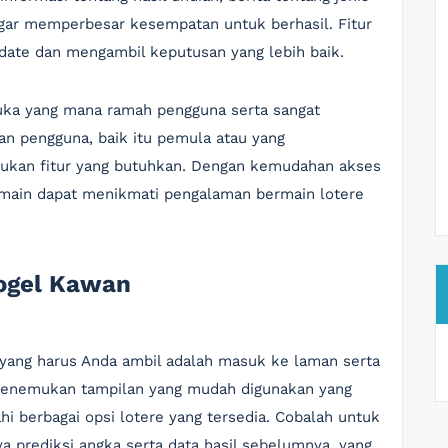
 agar memperbesar kesempatan untuk berhasil. Fitur
pdate dan mengambil keputusan yang lebih baik.
uka yang mana ramah pengguna serta sangat
kan pengguna, baik itu pemula atau yang
ukan fitur yang butuhkan. Dengan kemudahan akses
emain dapat menikmati pengalaman bermain lotere
ogel Kawan
 yang harus Anda ambil adalah masuk ke laman serta
n menemukan tampilan yang mudah digunakan yang
i berbagai opsi lotere yang tersedia. Cobalah untuk
nya prediksi angka serta data hasil sebelumnya, yang