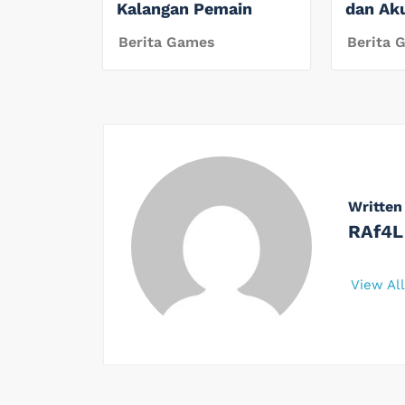
Kalangan Pemain
dan Ak
Berita Games
Berita 
Written
RAf4L
View Al