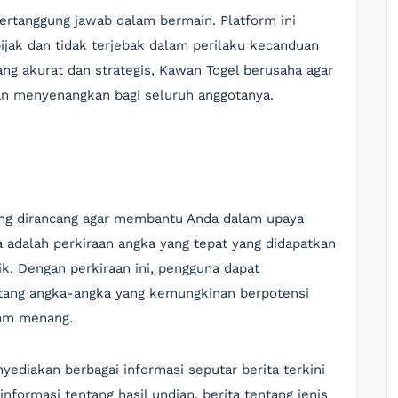
rtanggung jawab dalam bermain. Platform ini
jak dan tidak terjebak dalam perilaku kecanduan
ng akurat dan strategis, Kawan Togel berusaha agar
n menyenangkan bagi seluruh anggotanya.
ng dirancang agar membantu Anda dalam upaya
ya adalah perkiraan angka yang tepat yang didapatkan
ik. Dengan perkiraan ini, pengguna dapat
tang angka-angka yang kemungkinan berpotensi
lam menang.
yediakan berbagai informasi seputar berita terkini
formasi tentang hasil undian, berita tentang jenis