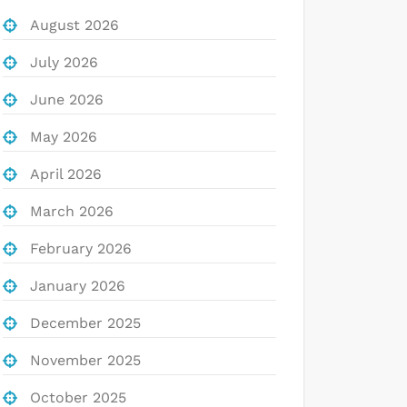
August 2026
July 2026
June 2026
May 2026
April 2026
March 2026
February 2026
January 2026
December 2025
November 2025
October 2025