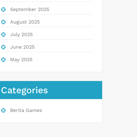
September 2025
August 2025
July 2025
June 2025
May 2025
Categories
Berita Games