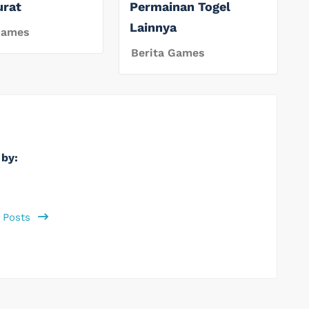
urat
Permainan Togel
Lainnya
Games
Berita Games
 by:
l Posts