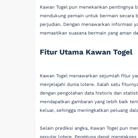
Kawan Togel pun menekankan pentingnya be
mendukung pemain untuk bermain secara bi
perjudian. Dengan menawarkan informasi ya
memastikan suasana bermain yang aman da
Fitur Utama Kawan Togel
Kawan Togel menawarkan sejumlah fitur ya
menjelajahi dunia lotere. Salah satu fiturn
dengan pengolahan data historis dan statist
mendapatkan gambaran yang lebih baik ten
keluar, sehingga meningkatkan peluang da
Selain prediksi angka, Kawan Togel pun men
seputar lotere. Pengguna dapat mengakses in