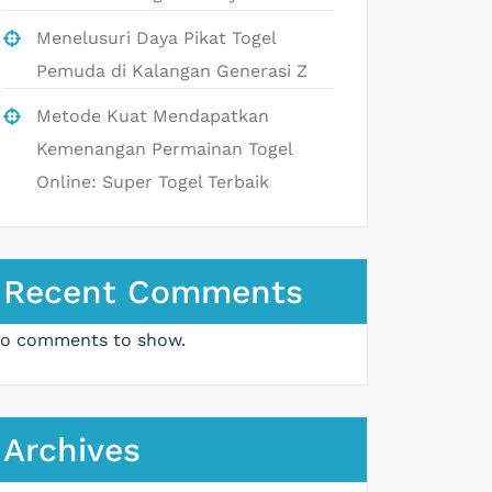
Menelusuri Daya Pikat Togel
Pemuda di Kalangan Generasi Z
Metode Kuat Mendapatkan
Kemenangan Permainan Togel
Online: Super Togel Terbaik
Recent Comments
o comments to show.
Archives