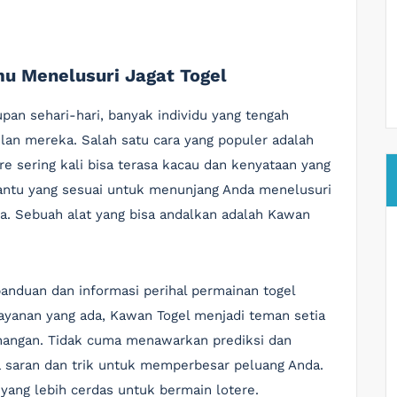
mu Menelusuri Jagat Togel
pan sehari-hari, banyak individu yang tengah
n mereka. Salah satu cara yang populer adalah
ere sering kali bisa terasa kacau dan kenyataan yang
t bantu yang sesuai untuk menunjang Anda menelusuri
da. Sebuah alat yang bisa andalkan adalah Kawan
nduan dan informasi perihal permainan togel
layanan yang ada, Kawan Togel menjadi teman setia
angan. Tidak cuma menawarkan prediksi dan
ga saran dan trik untuk memperbesar peluang Anda.
 yang lebih cerdas untuk bermain lotere.