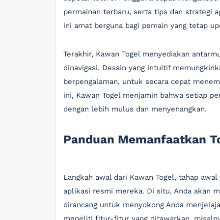
permainan terbaru, serta tips dan strategi
ini amat berguna bagi pemain yang tetap u
Terakhir, Kawan Togel menyediakan antarm
dinavigasi. Desain yang intuitif memungkin
berpengalaman, untuk secara cepat menem
ini, Kawan Togel menjamin bahwa setiap p
dengan lebih mulus dan menyenangkan.
Panduan Memanfaatkan T
Langkah awal dari Kawan Togel, tahap awal
aplikasi resmi mereka. Di situ, Anda aka
dirancang untuk menyokong Anda menjelajah
meneliti fitur-fitur yang ditawarkan, misal