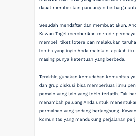
dapat memberikan pandangan berharga untu
Sesudah mendaftar dan membuat akun, And
Kawan Togel memberikan metode pembayara
membeli tiket lotere dan melakukan taruh
lomba yang ingin Anda mainkan, apakah itu 
masing punya ketentuan yang berbeda.
Terakhir, gunakan kemudahan komunitas ya
dan grup diskusi bisa memperluas ilmu pen
pemain yang lain yang lebih terlatih. Tak h
menambah peluang Anda untuk menentukan 
permainan yang sedang berlangsung. Kawan T
komunitas yang mendukung perjalanan perj