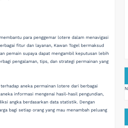
 membantu para penggemar lotere dalam menavigasi
rbagai fitur dan layanan, Kawan Togel bermaksud
kan pemain supaya dapat mengambil keputusan lebih
erbagi pengalaman, tips, dan strategi permainan yang
 terhadap aneka permainan lotere dari berbagai
N
neka informasi mengenai hasil-hasil pengundian,
iksi angka berdasarkan data statistik. Dengan
arga bagi setiap orang yang mau menambah peluang