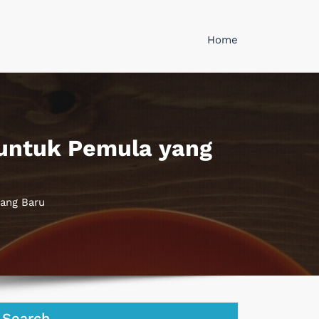
Home
untuk Pemula yang
ang Baru
Search