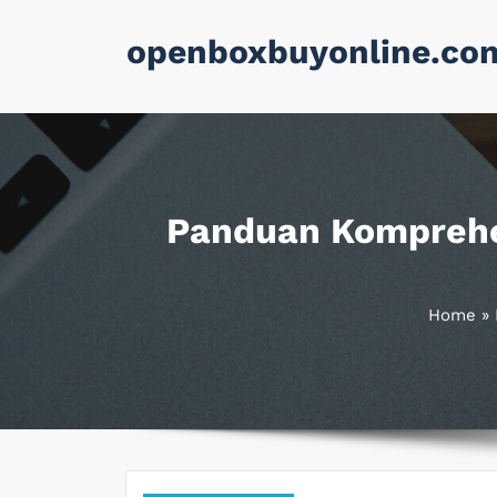
Skip
openboxbuyonline.co
to
content
Panduan Komprehe
Home
»