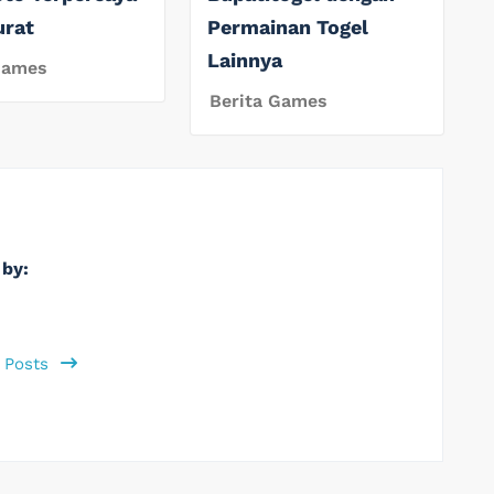
urat
Permainan Togel
Lainnya
Games
Berita Games
 by:
l Posts