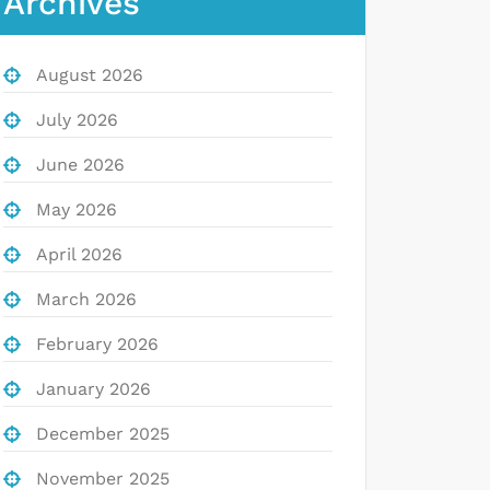
Archives
August 2026
July 2026
June 2026
May 2026
April 2026
March 2026
February 2026
January 2026
December 2025
November 2025