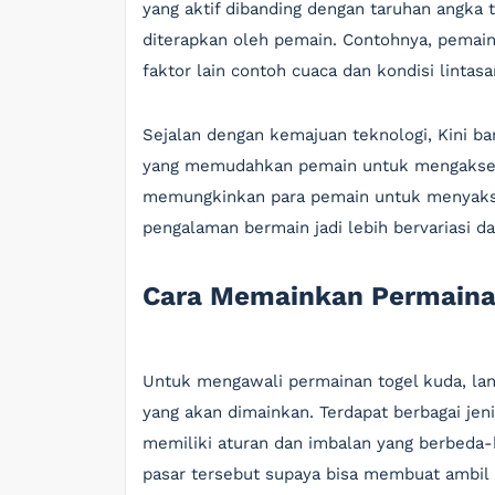
yang aktif dibanding dengan taruhan angka t
diterapkan oleh pemain. Contohnya, pemain 
faktor lain contoh cuaca dan kondisi lint
Sejalan dengan kemajuan teknologi, Kini ba
yang memudahkan pemain untuk mengakses da
memungkinkan para pemain untuk menyaksik
pengalaman bermain jadi lebih bervariasi da
Cara Memainkan Permaina
Untuk mengawali permainan togel kuda, la
yang akan dimainkan. Terdapat berbagai jen
memiliki aturan dan imbalan yang berbeda-
pasar tersebut supaya bisa membuat ambil 