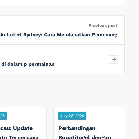
Previous post
in Loteri Sydney: Cara Mendapatkan Pemenang
y di dalam p permainan
026
July 28, 2026
acau: Update
Perbandingan
oto Terpercaya
Bupatitogel dengan