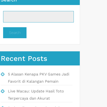
Search
Recent Posts
5 Alasan Kenapa PKV Games Jadi
Favorit di Kalangan Pemain
Live Macau: Update Hasil Toto
Terpercaya dan Akurat