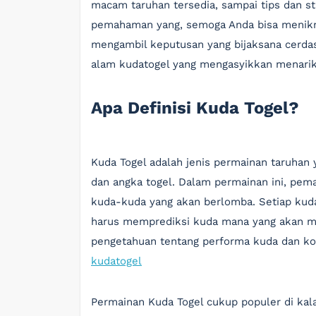
macam taruhan tersedia, sampai tips dan s
pemahaman yang, semoga Anda bisa menikmat
mengambil keputusan yang bijaksana cerdas
alam kudatogel yang mengasyikkan menarik 
Apa Definisi Kuda Togel?
Kuda Togel adalah jenis permainan taruhan
dan angka togel. Dalam permainan ini, pem
kuda-kuda yang akan berlomba. Setiap ku
harus memprediksi kuda mana yang akan m
pengetahuan tentang performa kuda dan kon
kudatogel
Permainan Kuda Togel cukup populer di ka