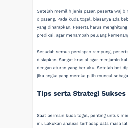
Setelah memilih jenis pasar, peserta waji
dipasang. Pada kuda togel, biasanya ada be
yang diharapkan. Peserta harus menghitung s
prediksi, agar menambah peluang kemenan
Sesudah semua persiapan rampung, peserta
disiapkan. Sangat krusial agar menjamin kal
dengan aturan yang berlaku. Setelah bet di
jika angka yang mereka pilih muncul sebag
Tips serta Strategi Sukses
Saat bermain kuda togel, penting untuk me
ini. Lakukan analisis terhadap data masa