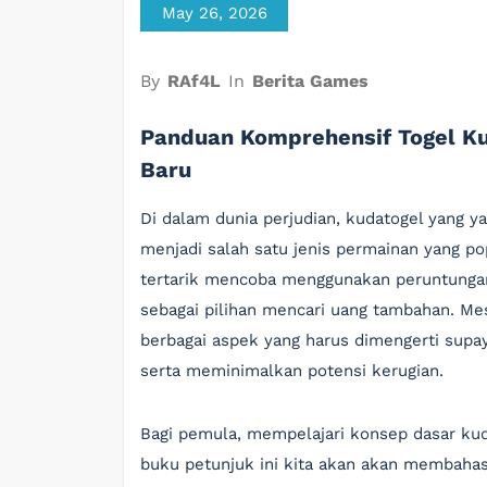
May 26, 2026
By
RAf4L
In
Berita Games
Panduan Komprehensif Togel K
Baru
Di dalam dunia perjudian, kudatogel yang y
menjadi salah satu jenis permainan yang po
tertarik mencoba menggunakan peruntungann
sebagai pilihan mencari uang tambahan. M
berbagai aspek yang harus dimengerti supay
serta meminimalkan potensi kerugian.
Bagi pemula, mempelajari konsep dasar kud
buku petunjuk ini kita akan akan membahas