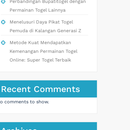
Perbandingan Bupatitogel dengan
Permainan Togel Lainnya
Menelusuri Daya Pikat Togel
Pemuda di Kalangan Generasi Z
Metode Kuat Mendapatkan
Kemenangan Permainan Togel
Online: Super Togel Terbaik
Recent Comments
o comments to show.