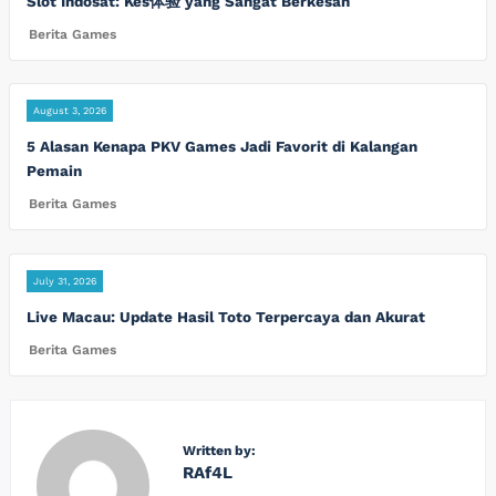
Slot Indosat: Kes体验 yang Sangat Berkesan
Berita Games
August 3, 2026
5 Alasan Kenapa PKV Games Jadi Favorit di Kalangan
Pemain
Berita Games
July 31, 2026
Live Macau: Update Hasil Toto Terpercaya dan Akurat
Berita Games
Written by:
RAf4L