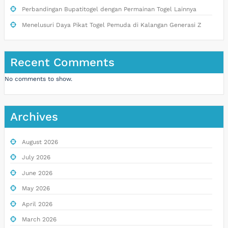
Perbandingan Bupatitogel dengan Permainan Togel Lainnya
Menelusuri Daya Pikat Togel Pemuda di Kalangan Generasi Z
Recent Comments
No comments to show.
Archives
August 2026
July 2026
June 2026
May 2026
April 2026
March 2026