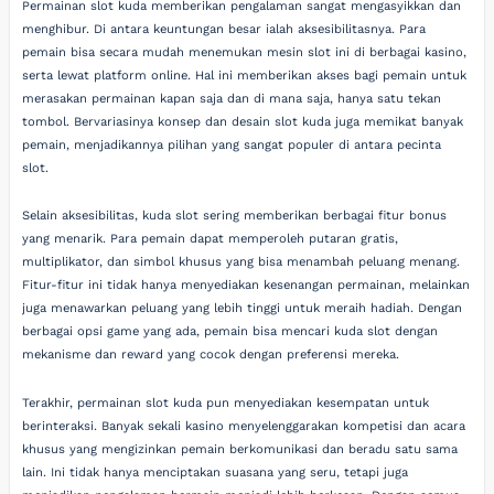
Permainan slot kuda memberikan pengalaman sangat mengasyikkan dan
menghibur. Di antara keuntungan besar ialah aksesibilitasnya. Para
pemain bisa secara mudah menemukan mesin slot ini di berbagai kasino,
serta lewat platform online. Hal ini memberikan akses bagi pemain untuk
merasakan permainan kapan saja dan di mana saja, hanya satu tekan
tombol. Bervariasinya konsep dan desain slot kuda juga memikat banyak
pemain, menjadikannya pilihan yang sangat populer di antara pecinta
slot.
Selain aksesibilitas, kuda slot sering memberikan berbagai fitur bonus
yang menarik. Para pemain dapat memperoleh putaran gratis,
multiplikator, dan simbol khusus yang bisa menambah peluang menang.
Fitur-fitur ini tidak hanya menyediakan kesenangan permainan, melainkan
juga menawarkan peluang yang lebih tinggi untuk meraih hadiah. Dengan
berbagai opsi game yang ada, pemain bisa mencari kuda slot dengan
mekanisme dan reward yang cocok dengan preferensi mereka.
Terakhir, permainan slot kuda pun menyediakan kesempatan untuk
berinteraksi. Banyak sekali kasino menyelenggarakan kompetisi dan acara
khusus yang mengizinkan pemain berkomunikasi dan beradu satu sama
lain. Ini tidak hanya menciptakan suasana yang seru, tetapi juga