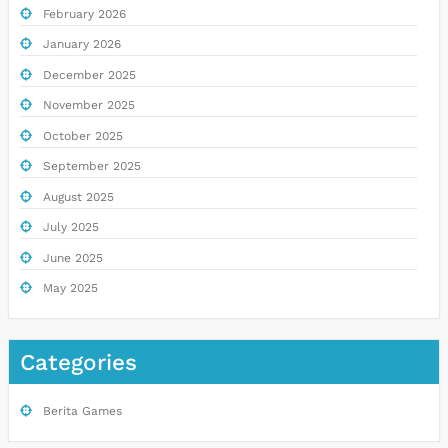
February 2026
January 2026
December 2025
November 2025
October 2025
September 2025
August 2025
July 2025
June 2025
May 2025
Categories
Berita Games