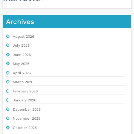
Archives
August 2026
July 2026
June 2026
May 2026
April 2026
March 2026
February 2026
January 2026
December 2025
November 2025
October 2025