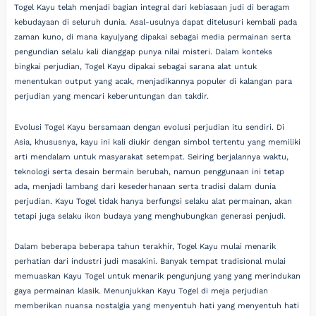
Togel Kayu telah menjadi bagian integral dari kebiasaan judi di beragam
kebudayaan di seluruh dunia. Asal-usulnya dapat ditelusuri kembali pada
zaman kuno, di mana kayu|yang dipakai sebagai media permainan serta
pengundian selalu kali dianggap punya nilai misteri. Dalam konteks
bingkai perjudian, Togel Kayu dipakai sebagai sarana alat untuk
menentukan output yang acak, menjadikannya populer di kalangan para
perjudian yang mencari keberuntungan dan takdir.
Evolusi Togel Kayu bersamaan dengan evolusi perjudian itu sendiri. Di
Asia, khususnya, kayu ini kali diukir dengan simbol tertentu yang memiliki
arti mendalam untuk masyarakat setempat. Seiring berjalannya waktu,
teknologi serta desain bermain berubah, namun penggunaan ini tetap
ada, menjadi lambang dari kesederhanaan serta tradisi dalam dunia
perjudian. Kayu Togel tidak hanya berfungsi selaku alat permainan, akan
tetapi juga selaku ikon budaya yang menghubungkan generasi penjudi.
Dalam beberapa beberapa tahun terakhir, Togel Kayu mulai menarik
perhatian dari industri judi masakini. Banyak tempat tradisional mulai
memuaskan Kayu Togel untuk menarik pengunjung yang yang merindukan
gaya permainan klasik. Menunjukkan Kayu Togel di meja perjudian
memberikan nuansa nostalgia yang menyentuh hati yang menyentuh hati