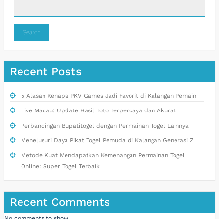
Search
Recent Posts
5 Alasan Kenapa PKV Games Jadi Favorit di Kalangan Pemain
Live Macau: Update Hasil Toto Terpercaya dan Akurat
Perbandingan Bupatitogel dengan Permainan Togel Lainnya
Menelusuri Daya Pikat Togel Pemuda di Kalangan Generasi Z
Metode Kuat Mendapatkan Kemenangan Permainan Togel
Online: Super Togel Terbaik
Recent Comments
No comments to show.