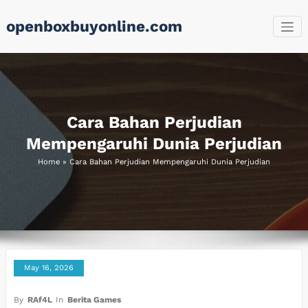
Skip
openboxbuyonline.com
to
content
Cara Bahan Perjudian
Mempengaruhi Dunia Perjudian
Home
»
Cara Bahan Perjudian Mempengaruhi Dunia Perjudian
May 16, 2026
By
RAf4L
In
Berita Games