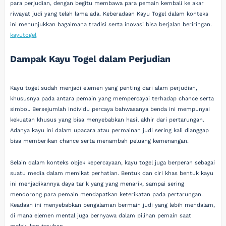
para perjudian, dengan begitu membawa para pemain kembali ke akar
riwayat judi yang telah lama ada. Keberadaan Kayu Togel dalam konteks
ini menunjukkan bagaimana tradisi serta inovasi bisa berjalan beriringan.
kayutogel
Dampak Kayu Togel dalam Perjudian
Kayu togel sudah menjadi elemen yang penting dari alam perjudian,
khususnya pada antara pemain yang mempercayai terhadap chance serta
simbol. Bersejumlah individu percaya bahwasanya benda ini mempunyai
kekuatan khusus yang bisa menyebabkan hasil akhir dari pertarungan.
Adanya kayu ini dalam upacara atau permainan judi sering kali dianggap
bisa memberikan chance serta menambah peluang kemenangan.
Selain dalam konteks objek kepercayaan, kayu togel juga berperan sebagai
suatu media dalam memikat perhatian. Bentuk dan ciri khas bentuk kayu
ini menjadikannya daya tarik yang yang menarik, sampai sering
mendorong para pemain mendapatkan keterikatan pada pertarungan.
Keadaan ini menyebabkan pengalaman bermain judi yang lebih mendalam,
di mana elemen mental juga bernyawa dalam pilihan pemain saat