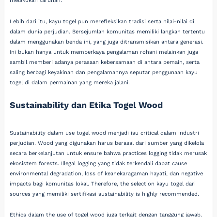
melakukan taruhan.
Lebih dari itu, kayu togel pun merefleksikan tradisi serta nilai-nilai di
dalam dunia perjudian. Bersejumlah komunitas memiliki langkah tertentu
dalam menggunakan benda ini, yang juga ditransmisikan antara generasi.
Ini bukan hanya untuk memperkaya pengalaman rohani melainkan juga
sambil memberi adanya perasaan kebersamaan di antara pemain, serta
saling berbagi keyakinan dan pengalamannya seputar penggunaan kayu
togel di dalam permainan yang mereka jalani.
Sustainability dan Etika Togel Wood
Sustainability dalam use togel wood menjadi isu critical dalam industri
perjudian. Wood yang digunakan harus berasal dari sumber yang dikelola
secara berkelanjutan untuk ensure bahwa practices logging tidak merusak
ekosistem forests. Illegal logging yang tidak terkendali dapat cause
environmental degradation, loss of keanekaragaman hayati, dan negative
impacts bagi komunitas lokal. Therefore, the selection kayu togel dari
sources yang memiliki sertifikasi sustainability is highly recommended.
Ethics dalam the use of togel wood juga terkait dengan tanggung jawab.