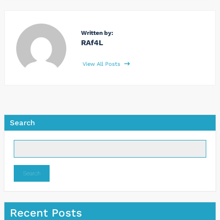
Written by:
RAf4L
View All Posts
Search
Search
Recent Posts