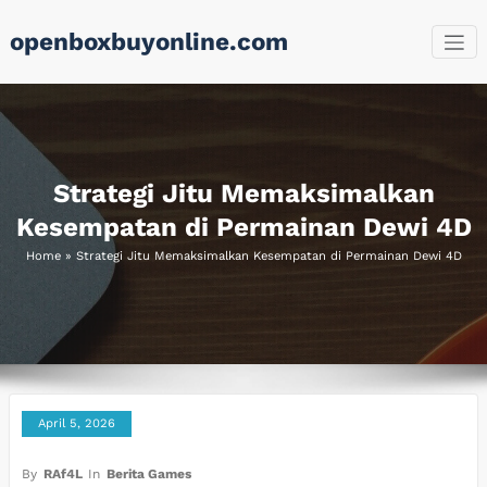
Skip
openboxbuyonline.com
to
content
Strategi Jitu Memaksimalkan
Kesempatan di Permainan Dewi 4D
Home
»
Strategi Jitu Memaksimalkan Kesempatan di Permainan Dewi 4D
April 5, 2026
By
RAf4L
In
Berita Games