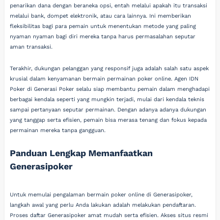
penarikan dana dengan beraneka opsi, entah melalui apakah itu transaksi
melalui bank, dompet elektronik, atau cara lainnya. Ini memberikan
fleksibilitas bagi para pemain untuk menentukan metode yang paling
nyaman nyaman bagi diri mereka tanpa harus permasalahan seputar
aman transaksi.
Terakhir, dukungan pelanggan yang responsif juga adalah salah satu aspek
krusial dalam kenyamanan bermain permainan poker online. Agen IDN
Poker di Generasi Poker selalu siap membantu pemain dalam menghadapi
berbagai kendala seperti yang mungkin terjadi, mulai dari kendala teknis
sampai pertanyaan seputar permainan. Dengan adanya adanya dukungan
yang tanggap serta efisien, pemain bisa merasa tenang dan fokus kepada
permainan mereka tanpa gangguan.
Panduan Lengkap Memanfaatkan
Generasipoker
Untuk memulai pengalaman bermain poker online di Generasipoker,
langkah awal yang perlu Anda lakukan adalah melakukan pendaftaran.
Proses daftar Generasipoker amat mudah serta efisien. Akses situs resmi