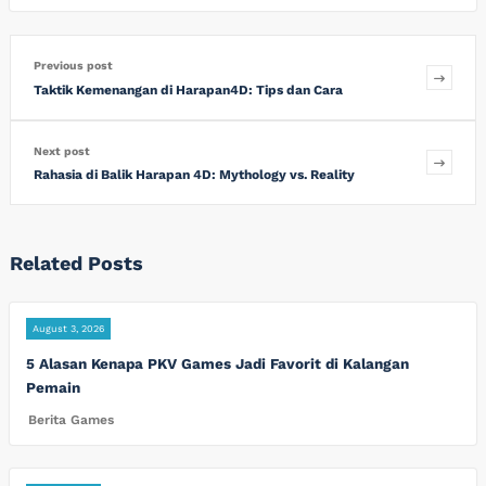
Previous post
Taktik Kemenangan di Harapan4D: Tips dan Cara
Next post
Rahasia di Balik Harapan 4D: Mythology vs. Reality
Related Posts
August 3, 2026
5 Alasan Kenapa PKV Games Jadi Favorit di Kalangan
Pemain
Berita Games