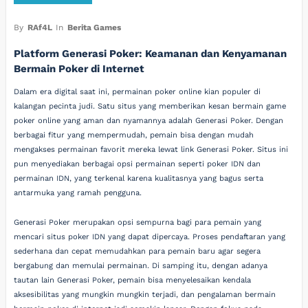
By
RAf4L
In
Berita Games
Platform Generasi Poker: Keamanan dan Kenyamanan
Bermain Poker di Internet
Dalam era digital saat ini, permainan poker online kian populer di
kalangan pecinta judi. Satu situs yang memberikan kesan bermain game
poker online yang aman dan nyamannya adalah Generasi Poker. Dengan
berbagai fitur yang mempermudah, pemain bisa dengan mudah
mengakses permainan favorit mereka lewat link Generasi Poker. Situs ini
pun menyediakan berbagai opsi permainan seperti poker IDN dan
permainan IDN, yang terkenal karena kualitasnya yang bagus serta
antarmuka yang ramah pengguna.
Generasi Poker merupakan opsi sempurna bagi para pemain yang
mencari situs poker IDN yang dapat dipercaya. Proses pendaftaran yang
sederhana dan cepat memudahkan para pemain baru agar segera
bergabung dan memulai permainan. Di samping itu, dengan adanya
tautan lain Generasi Poker, pemain bisa menyelesaikan kendala
aksesibilitas yang mungkin mungkin terjadi, dan pengalaman bermain