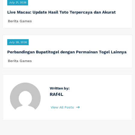
July 31, 2026
Live Macau: Update Hasil Toto Terpercaya dan Akurat
Berita Games
July 28, 2026
Perbandingan Bupatitogel dengan Permainan Togel Lainnya
Berita Games
Written by:
RAf4L
View All Posts