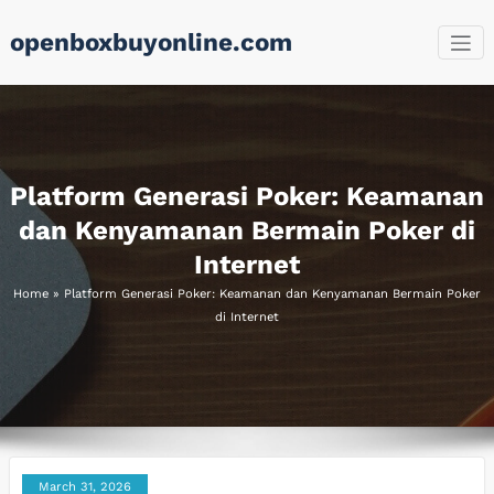
Skip
openboxbuyonline.com
to
content
Platform Generasi Poker: Keamanan
dan Kenyamanan Bermain Poker di
Internet
Home
»
Platform Generasi Poker: Keamanan dan Kenyamanan Bermain Poker
di Internet
March 31, 2026