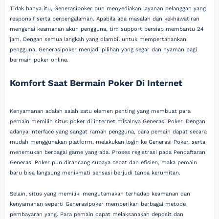
Tidak hanya itu, Generasipoker pun menyediakan layanan pelanggan yang
responsif serta berpengalaman. Apabila ada masalah dan kekhawatiran
mengenai keamanan akun pengguna, tim support bersiap membantu 24
jam. Dengan semua langkah yang diambil untuk mempertahankan
pengguna, Generasipoker menjadi pilihan yang segar dan nyaman bagi
bermain poker online.
Komfort Saat Bermain Poker Di Internet
Kenyamanan adalah salah satu elemen penting yang membuat para
pemain memilih situs poker di internet misalnya Generasi Poker. Dengan
adanya interface yang sangat ramah pengguna, para pemain dapat secara
mudah menggunakan platform, melakukan login ke Generasi Poker, serta
menemukan berbagai game yang ada. Proses registrasi pada Pendaftaran
Generasi Poker pun dirancang supaya cepat dan efisien, maka pemain
baru bisa langsung menikmati sensasi berjudi tanpa kerumitan.
Selain, situs yang memiliki mengutamakan terhadap keamanan dan
kenyamanan seperti Generasipoker memberikan berbagai metode
pembayaran yang. Para pemain dapat melaksanakan deposit dan