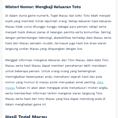
Misteri Nomor: Mengkaji Keluaran Toto
Di dalam dunia game numerik, Togel Macau dan lotto Toto telah menjadi
topik yang memikat minat sejumlah orang. Setiap keluaran hasil keluaran
Macau tidak cuma ditunggu-tunggu sebagai para pemain, tetapi serta
menjadi topik diskusi panas di kalangan pecinta serta komunitas. Seiring
dengan perkembangan teknologi, aksesibilitas terhadap data Macau serta
hasil dari Macau semakin mudah, termasuk juga hasil live draw siaran
langsung undian Macau yang ditayangkan dengan live.
Menggali informasi mengenai keluaran dari Toto Macau, data-data Toto
Macau serta hasil Macau dapat memberi pemahaman lebih mendalam
untuk beberapa pemain. Untuk orang-orang yang berkeinginan
meningkatkan kesempatan anda, memahami sejarah hasil dan pola
nomor yang muncul di macau pools merupakan amat penting.
data
macau
Tulisan ini akan akan mengajak anda menyelusuri misteri angka,
serta memberikan informasi terkini mengenai siaran langsung Toto
Macau serta hasil dari toto Macau yang bisa dapat menolong anda di
dalam menghadapi game ini.
Hasil Togel Macau