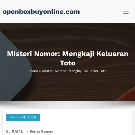
Skip
openboxbuyonline.com
to
content
Misteri Nomor: Mengkaji Keluaran
Toto
Home
»
Misteri Nomor: Mengkaji Keluaran Toto
March 14, 2026
By
RAf4L
In
Berita Games