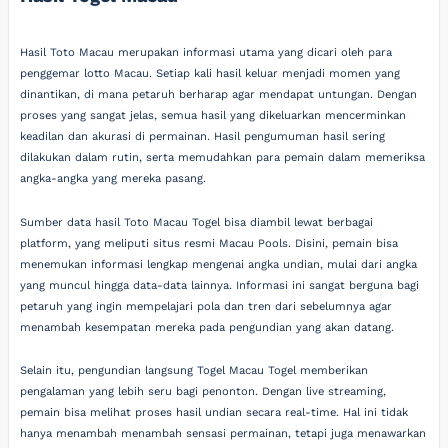
Hasil Toto Macau merupakan informasi utama yang dicari oleh para
penggemar lotto Macau. Setiap kali hasil keluar menjadi momen yang
dinantikan, di mana petaruh berharap agar mendapat untungan. Dengan
proses yang sangat jelas, semua hasil yang dikeluarkan mencerminkan
keadilan dan akurasi di permainan. Hasil pengumuman hasil sering
dilakukan dalam rutin, serta memudahkan para pemain dalam memeriksa
angka-angka yang mereka pasang.
Sumber data hasil Toto Macau Togel bisa diambil lewat berbagai
platform, yang meliputi situs resmi Macau Pools. Disini, pemain bisa
menemukan informasi lengkap mengenai angka undian, mulai dari angka
yang muncul hingga data-data lainnya. Informasi ini sangat berguna bagi
petaruh yang ingin mempelajari pola dan tren dari sebelumnya agar
menambah kesempatan mereka pada pengundian yang akan datang.
Selain itu, pengundian langsung Togel Macau Togel memberikan
pengalaman yang lebih seru bagi penonton. Dengan live streaming,
pemain bisa melihat proses hasil undian secara real-time. Hal ini tidak
hanya menambah menambah sensasi permainan, tetapi juga menawarkan