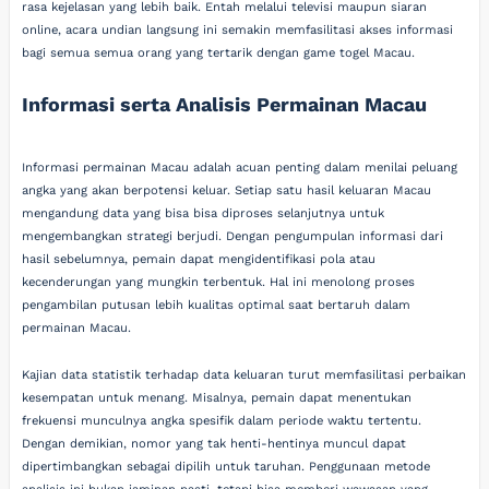
rasa kejelasan yang lebih baik. Entah melalui televisi maupun siaran
online, acara undian langsung ini semakin memfasilitasi akses informasi
bagi semua semua orang yang tertarik dengan game togel Macau.
Informasi serta Analisis Permainan Macau
Informasi permainan Macau adalah acuan penting dalam menilai peluang
angka yang akan berpotensi keluar. Setiap satu hasil keluaran Macau
mengandung data yang bisa bisa diproses selanjutnya untuk
mengembangkan strategi berjudi. Dengan pengumpulan informasi dari
hasil sebelumnya, pemain dapat mengidentifikasi pola atau
kecenderungan yang mungkin terbentuk. Hal ini menolong proses
pengambilan putusan lebih kualitas optimal saat bertaruh dalam
permainan Macau.
Kajian data statistik terhadap data keluaran turut memfasilitasi perbaikan
kesempatan untuk menang. Misalnya, pemain dapat menentukan
frekuensi munculnya angka spesifik dalam periode waktu tertentu.
Dengan demikian, nomor yang tak henti-hentinya muncul dapat
dipertimbangkan sebagai dipilih untuk taruhan. Penggunaan metode