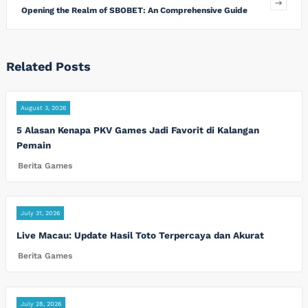
Opening the Realm of SBOBET: An Comprehensive Guide
Related Posts
August 3, 2026
5 Alasan Kenapa PKV Games Jadi Favorit di Kalangan
Pemain
Berita Games
July 31, 2026
Live Macau: Update Hasil Toto Terpercaya dan Akurat
Berita Games
July 28, 2026