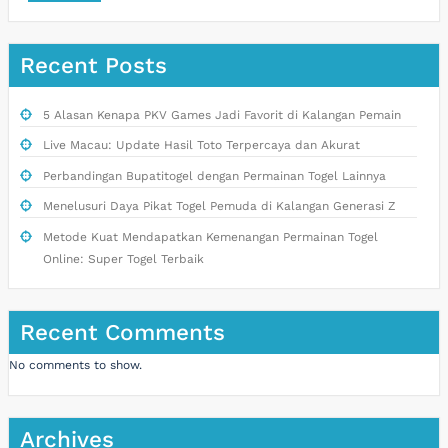
Recent Posts
5 Alasan Kenapa PKV Games Jadi Favorit di Kalangan Pemain
Live Macau: Update Hasil Toto Terpercaya dan Akurat
Perbandingan Bupatitogel dengan Permainan Togel Lainnya
Menelusuri Daya Pikat Togel Pemuda di Kalangan Generasi Z
Metode Kuat Mendapatkan Kemenangan Permainan Togel
Online: Super Togel Terbaik
Recent Comments
No comments to show.
Archives