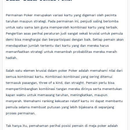
Permainan Poker merupakan variasi kartu yang digemari oleh pecinta
taruhan maupun strategi. Pada permainan ini, penjudi saling berlomba
untuk satu sama lain guna memperoleh kombinasi kartu yang terbaik.
Pengertian asas perihal peraturan judi sangat sekali krusial untuk pemula
demi bisa menghargai dan berpartisipasi dengan baik. Setiap pemain akan
mendapatkan jumlah tertentu dari kartu yang dan mereka harus
memanfaatkan strategi untuk menambah probabilitas mereka meraih
hadiah.
Salah satu elemen krusial dalam poker Poker adalah memahami nilai dari
semua kombinasi kartu. Kombinasi-kombinasi yang sering ditemui
termasuk pasangan, three of a kind, dan straight. Pemain perlu bisa
mempertimbangkan kombinasi tangan mereka dirinya serta menentukan
kapan waktu untuk memasang taruhan, meningkatkan, maupun
menyerah. Memahami ranking kekuatan relatif kartu ini dapat membantu
pemula selama membuat putusan yang lebih bijaksana di sepanjang
proses permainan.
Tak hanya itu, pemahaman perihal posisi pemain di meja poker adalah