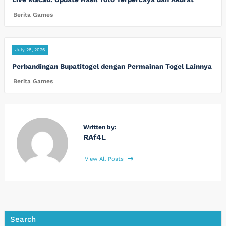
Berita Games
July 28, 2026
Perbandingan Bupatitogel dengan Permainan Togel Lainnya
Berita Games
Written by:
RAf4L
View All Posts
Search