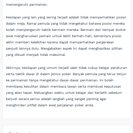
memengaruhi permainan.
Kesilapan yang lain yang sering terjadi adalah tidak memperhatikan posisi
dalam meja. Ramai pemula yang tidak mengetahui bahawa posisi mereka
boleh mempengaruhi taktik bermain mereka. Bermain dari tempat duduk
awal mengharuskan pemain untuk lebih berhati-hati, sementara posisi
akhir memberi kelebihan karena dapat memperhatikan pergerakan
penjudi lainnya dulu. Mengabaikan aspek ini dapat menghasilkan pilihan
yang dibuat menjadi tidak maksimal.
Akhirnya, kesilapan yang umum terjadi ialah tidak cukup belajar peraturan
serta taktik dasar di dalam jenius poker. Banyak pemula yang terus terjun
ke permainan tanpa mengetahui dasar-dasar permainan. Ini boleh
membawa kesulitan dalam membaca lawan serta membuat keputusan
yang akan tepat. Meluangkan waktu untuk belajar dan berlatih sebelum
berjudi secara serius adalah langkah yang sangat penting agar
menghindari pitfall dalam awal perjalanan poker anda.