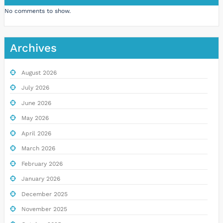
No comments to show.
Archives
August 2026
July 2026
June 2026
May 2026
April 2026
March 2026
February 2026
January 2026
December 2025
November 2025