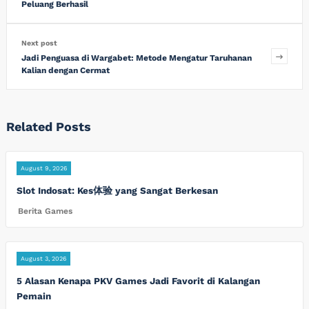
Peluang Berhasil
Next post
Jadi Penguasa di Wargabet: Metode Mengatur Taruhanan
Kalian dengan Cermat
Related Posts
August 9, 2026
Slot Indosat: Kes体验 yang Sangat Berkesan
Berita Games
August 3, 2026
5 Alasan Kenapa PKV Games Jadi Favorit di Kalangan
Pemain