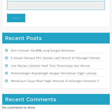
Search
Recent Posts
Slot Indosat: Kes体验 yang Sangat Berkesan
5 Alasan Kenapa PKV Games Jadi Favorit di Kalangan Pemain
Live Macau: Update Hasil Toto Terpercaya dan Akurat
Perbandingan Bupatitogel dengan Permainan Togel Lainnya
Menelusuri Daya Pikat Togel Pemuda di Kalangan Generasi Z
Recent Comments
No comments to show.