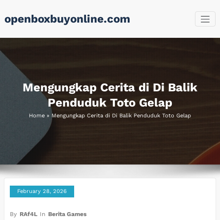
Skip
openboxbuyonline.com
to
content
Mengungkap Cerita di Di Balik
Penduduk Toto Gelap
Home
»
Mengungkap Cerita di Di Balik Penduduk Toto Gelap
February 28, 2026
By
RAf4L
In
Berita Games