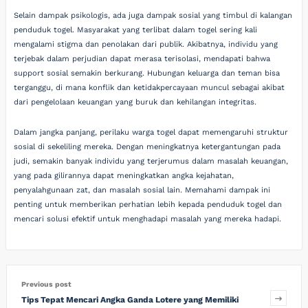
Selain dampak psikologis, ada juga dampak sosial yang timbul di kalangan
penduduk togel. Masyarakat yang terlibat dalam togel sering kali
mengalami stigma dan penolakan dari publik. Akibatnya, individu yang
terjebak dalam perjudian dapat merasa terisolasi, mendapati bahwa
support sosial semakin berkurang. Hubungan keluarga dan teman bisa
terganggu, di mana konflik dan ketidakpercayaan muncul sebagai akibat
dari pengelolaan keuangan yang buruk dan kehilangan integritas.
Dalam jangka panjang, perilaku warga togel dapat memengaruhi struktur
sosial di sekeliling mereka. Dengan meningkatnya ketergantungan pada
judi, semakin banyak individu yang terjerumus dalam masalah keuangan,
yang pada gilirannya dapat meningkatkan angka kejahatan,
penyalahgunaan zat, dan masalah sosial lain. Memahami dampak ini
penting untuk memberikan perhatian lebih kepada penduduk togel dan
mencari solusi efektif untuk menghadapi masalah yang mereka hadapi.
Previous post
Tips Tepat Mencari Angka Ganda Lotere yang Memiliki