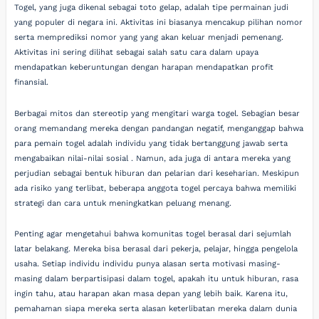
Togel, yang juga dikenal sebagai toto gelap, adalah tipe permainan judi
yang populer di negara ini. Aktivitas ini biasanya mencakup pilihan nomor
serta memprediksi nomor yang yang akan keluar menjadi pemenang.
Aktivitas ini sering dilihat sebagai salah satu cara dalam upaya
mendapatkan keberuntungan dengan harapan mendapatkan profit
finansial.
Berbagai mitos dan stereotip yang mengitari warga togel. Sebagian besar
orang memandang mereka dengan pandangan negatif, menganggap bahwa
para pemain togel adalah individu yang tidak bertanggung jawab serta
mengabaikan nilai-nilai sosial . Namun, ada juga di antara mereka yang
perjudian sebagai bentuk hiburan dan pelarian dari keseharian. Meskipun
ada risiko yang terlibat, beberapa anggota togel percaya bahwa memiliki
strategi dan cara untuk meningkatkan peluang menang.
Penting agar mengetahui bahwa komunitas togel berasal dari sejumlah
latar belakang. Mereka bisa berasal dari pekerja, pelajar, hingga pengelola
usaha. Setiap individu individu punya alasan serta motivasi masing-
masing dalam berpartisipasi dalam togel, apakah itu untuk hiburan, rasa
ingin tahu, atau harapan akan masa depan yang lebih baik. Karena itu,
pemahaman siapa mereka serta alasan keterlibatan mereka dalam dunia