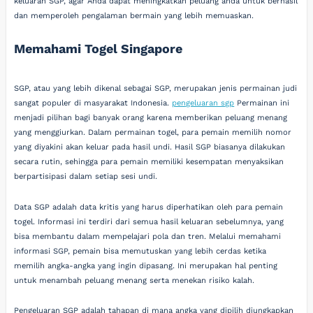
keluaran SGP, agar Anda dapat meningkatkan peluang anda untuk berhasil
dan memperoleh pengalaman bermain yang lebih memuaskan.
Memahami Togel Singapore
SGP, atau yang lebih dikenal sebagai SGP, merupakan jenis permainan judi
sangat populer di masyarakat Indonesia.
pengeluaran sgp
Permainan ini
menjadi pilihan bagi banyak orang karena memberikan peluang menang
yang menggiurkan. Dalam permainan togel, para pemain memilih nomor
yang diyakini akan keluar pada hasil undi. Hasil SGP biasanya dilakukan
secara rutin, sehingga para pemain memiliki kesempatan menyaksikan
berpartisipasi dalam setiap sesi undi.
Data SGP adalah data kritis yang harus diperhatikan oleh para pemain
togel. Informasi ini terdiri dari semua hasil keluaran sebelumnya, yang
bisa membantu dalam mempelajari pola dan tren. Melalui memahami
informasi SGP, pemain bisa memutuskan yang lebih cerdas ketika
memilih angka-angka yang ingin dipasang. Ini merupakan hal penting
untuk menambah peluang menang serta menekan risiko kalah.
Pengeluaran SGP adalah tahapan di mana angka yang dipilih diungkapkan