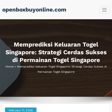
Skip
openboxbuyonline.com
to
content
Memprediksi Keluaran Togel
Singapore: Strategi Cerdas Sukses
di Permainan Togel Singapore
Home
»
Memprediksi Keluaran Togel Singapore: Strategi Cerdas Sukses di
Permainan Togel Singapore
February 17, 2026