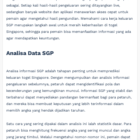
sebagai. Setiap kali hasil-hasil pengeluaran sering ditayangkan live,
sedangkan banyak website dan aplikasi menawarkan akses cepat untuk
pemain agar mengetahui hasil pengundian. Memahami cara kerja keluaran
SGP merupakan langkah awal untuk meraih keberhasilan di togel
Singapore, sehingga para pemain bisa memanfaatkan informasi yang ada
agar mendapatkan keuntungan.
Analisa Data SGP
Analisa informasi SGP adalah tahapan penting untuk memprediksi
keluaran togel Singapore. Dengan mengumpulkan dan analisis informasi
pengeluaran sebelumnya, petaruh dapat mengidentifikasi pola dan
kecenderungan yang kemungkinan muncul. Informasi SGP yang stabil dan
terbaharui dapat menyediakan pandangan bermanfaat bagi para petaruh,
dan mereka bisa membuat keputusan yang lebih terinformasi dalam
memilih angka yang hendak dijadikan taruhan.
Satu cara yang sering dipakai dalam analisis ini ialah statistik dasar. Para
petaruh bisa menghitung frekuensi angka yang sering muncul dan angka
yang jarang timbul. Melalui mengetahui nomor-nomor ini, pemain dapat