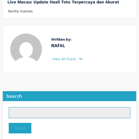
Live Macau: Update Hasil Toto Terpercaya dan Akurat
Berita Games
Written by:
RAf4L
View All Posts
Search
Search