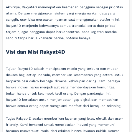
Akhirnya, Rakyat4D menempatkan keamanan pengguna sebagai prioritas
utama. Dengan menggunakan sistem yang mengamankan data yang
canggih, user bisa merasakan nyaman saat menggunakan platform ini.
Rakyat4D menjamin bahwasanya semua transaksi serta data pribadi
terjamin, agar pengguna dapat berkonsentrasi pada kegiatan mereka
sendiri tanpa harus khawatir perihal potensi bahaya.
Visi dan Misi Rakyat4D
Tujuan Rakyat4D adalah menciptakan media yang terbuka dan mudah
diakses bagi setiap individu, memberikan kesempatan yang setara untuk
berpartisipasi dalam berbagai dimensi kehidupan daring. Kami percaya
bahwa inovasi harus menjadi alat yang memberdayakan komunitas,
bukan hanya untuk kelompok kecil orang. Dengan pandangan ini,
Rakyat4D bertujuan untuk menjembatani gap digital dan memastikan
bahwa semua orang dapat mengalami manfaat dari kemajuan teknologi.
Tugas Rakyat4D adalah memberikan layanan yang jelas, efektif, dan user-
friendly. Kami bertekad untuk menciptakan inovasi yang memenuhi
harapan masyarakat, mulai dari edukasi hingga layanan publik. Dengan