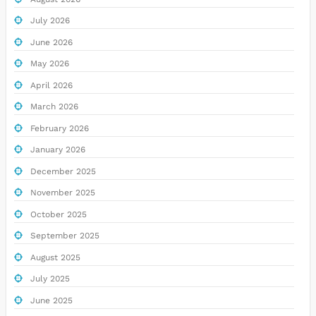
July 2026
June 2026
May 2026
April 2026
March 2026
February 2026
January 2026
December 2025
November 2025
October 2025
September 2025
August 2025
July 2025
June 2025