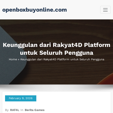
Skip
openboxbuyonline.com
to
content
Keunggulan dari Rakyat4D Platform
untuk Seluruh Pengguna
Home
»
Keunggulan dari Rakyat4D Platform untuk Seluruh Pengguna
February 9, 2026
By
RAf4L
In
Berita Games