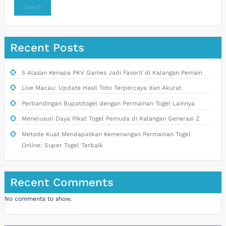
Search
Recent Posts
5 Alasan Kenapa PKV Games Jadi Favorit di Kalangan Pemain
Live Macau: Update Hasil Toto Terpercaya dan Akurat
Perbandingan Bupatitogel dengan Permainan Togel Lainnya
Menelusuri Daya Pikat Togel Pemuda di Kalangan Generasi Z
Metode Kuat Mendapatkan Kemenangan Permainan Togel
Online: Super Togel Terbaik
Recent Comments
No comments to show.