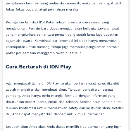
pengalaman bermain yang mulus dan menarik, maka pemain dapat lebih
fokus fokus pada strategi permainan mereka.
Keunggulan lain dari IDN Poker adalah promosi dan reward yang
menggiurkan. Pemain baru dapat menggunakan berbagai tawaran awal
yang menggiurkan, sementara pemain yang sudah lama juga dapatkan
sejumlah reward. Kombinasi dari promosi ini tidak hanya menambah
kesempatan untuk menang, tetapi juga membuat pengalaman bermain
poker jadi semakin menggembirakan di situs ini.
Cara Bertaruh di IDN Play
Agar mengawali game di IDN Play, langkah pertama yang harus diambil
adalah mendaftar dan membuat akun. Tahapan pendaftaran sangat
gampang, Anda hanya perlu mengisi formulir dengan informasi yang
dibutuhkan seperti nama, email, dan telepon. Setelah akun Anda dibuat,
lakukan konfirmasi untuk memastikan safety dan keutuhan akun. Setelah
itu, Anda dapat menyetorkan deposit untuk mulai permainan.
Sesudah akun Anda siap, Anda dapat memilih tipe permainan yang ingin