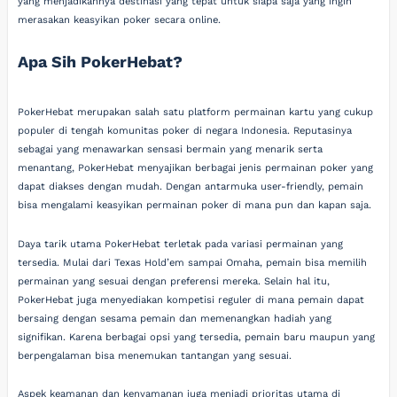
yang menjadikannya destinasi yang tepat untuk siapa saja yang ingin
merasakan keasyikan poker secara online.
Apa Sih PokerHebat?
PokerHebat merupakan salah satu platform permainan kartu yang cukup
populer di tengah komunitas poker di negara Indonesia. Reputasinya
sebagai yang menawarkan sensasi bermain yang menarik serta
menantang, PokerHebat menyajikan berbagai jenis permainan poker yang
dapat diakses dengan mudah. Dengan antarmuka user-friendly, pemain
bisa mengalami keasyikan permainan poker di mana pun dan kapan saja.
Daya tarik utama PokerHebat terletak pada variasi permainan yang
tersedia. Mulai dari Texas Hold’em sampai Omaha, pemain bisa memilih
permainan yang sesuai dengan preferensi mereka. Selain hal itu,
PokerHebat juga menyediakan kompetisi reguler di mana pemain dapat
bersaing dengan sesama pemain dan memenangkan hadiah yang
signifikan. Karena berbagai opsi yang tersedia, pemain baru maupun yang
berpengalaman bisa menemukan tantangan yang sesuai.
Aspek keamanan dan kenyamanan juga menjadi prioritas utama di