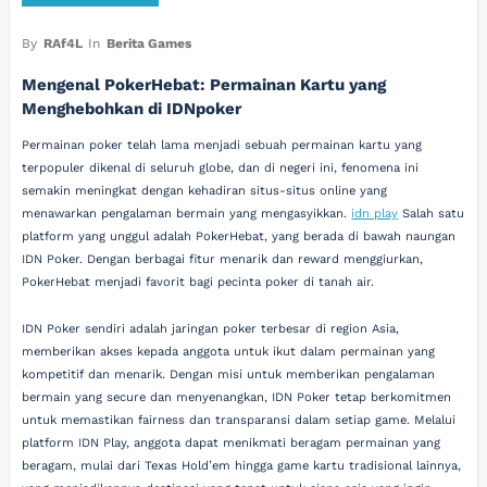
By
RAf4L
In
Berita Games
Mengenal PokerHebat: Permainan Kartu yang
Menghebohkan di IDNpoker
Permainan poker telah lama menjadi sebuah permainan kartu yang
terpopuler dikenal di seluruh globe, dan di negeri ini, fenomena ini
semakin meningkat dengan kehadiran situs-situs online yang
menawarkan pengalaman bermain yang mengasyikkan.
idn play
Salah satu
platform yang unggul adalah PokerHebat, yang berada di bawah naungan
IDN Poker. Dengan berbagai fitur menarik dan reward menggiurkan,
PokerHebat menjadi favorit bagi pecinta poker di tanah air.
IDN Poker sendiri adalah jaringan poker terbesar di region Asia,
memberikan akses kepada anggota untuk ikut dalam permainan yang
kompetitif dan menarik. Dengan misi untuk memberikan pengalaman
bermain yang secure dan menyenangkan, IDN Poker tetap berkomitmen
untuk memastikan fairness dan transparansi dalam setiap game. Melalui
platform IDN Play, anggota dapat menikmati beragam permainan yang
beragam, mulai dari Texas Hold’em hingga game kartu tradisional lainnya,