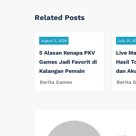
Related Posts
August 3, 2026
July 31, 2
5 Alasan Kenapa PKV
Live M
Games Jadi Favorit di
Hasil T
Kalangan Pemain
dan Ak
Berita Games
Berita 