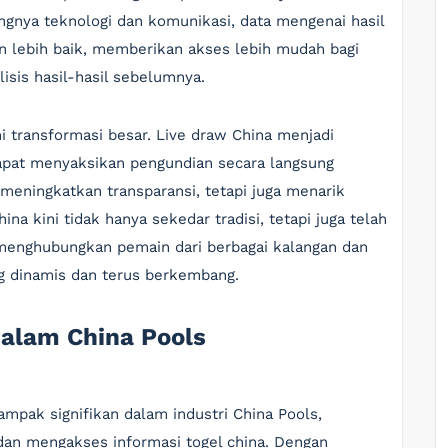
nya teknologi dan komunikasi, data mengenai hasil
n lebih baik, memberikan akses lebih mudah bagi
sis hasil-hasil sebelumnya.
i transformasi besar. Live draw China menjadi
pat menyaksikan pengundian secara langsung
a meningkatkan transparansi, tetapi juga menarik
ina kini tidak hanya sekedar tradisi, tetapi juga telah
g menghubungkan pemain dari berbagai kalangan dan
g dinamis dan terus berkembang.
alam China Pools
pak signifikan dalam industri China Pools,
 dan mengakses informasi togel china. Dengan