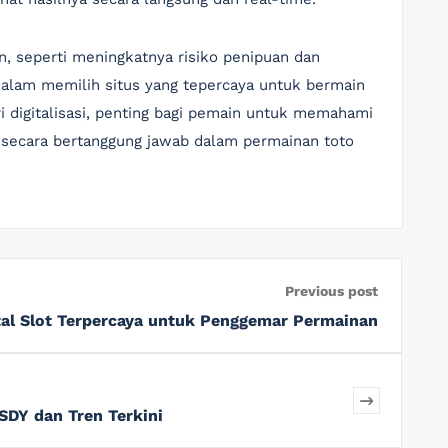
n, seperti meningkatnya risiko penipuan dan
dalam memilih situs yang tepercaya untuk bermain
i digitalisasi, penting bagi pemain untuk memahami
i secara bertanggung jawab dalam permainan toto
Previous post
al Slot Terpercaya untuk Penggemar Permainan
SDY dan Tren Terkini