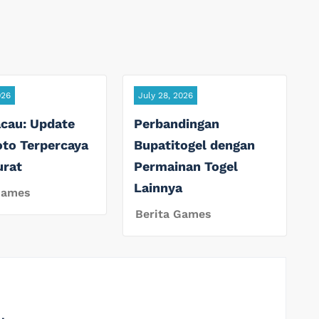
026
July 28, 2026
acau: Update
Perbandingan
oto Terpercaya
Bupatitogel dengan
urat
Permainan Togel
Lainnya
Games
Berita Games