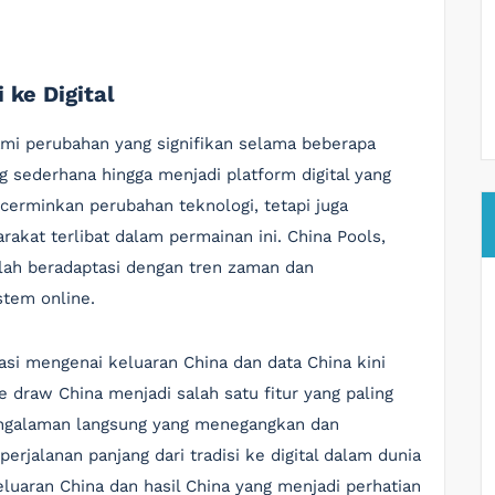
 ke Digital
ami perubahan yang signifikan selama beberapa
ng sederhana hingga menjadi platform digital yang
erminkan perubahan teknologi, tetapi juga
kat terlibat dalam permainan ini. China Pools,
elah beradaptasi dengan tren zaman dan
tem online.
asi mengenai keluaran China dan data China kini
 draw China menjadi salah satu fitur yang paling
engalaman langsung yang menegangkan dan
perjalanan panjang dari tradisi ke digital dalam dunia
eluaran China dan hasil China yang menjadi perhatian