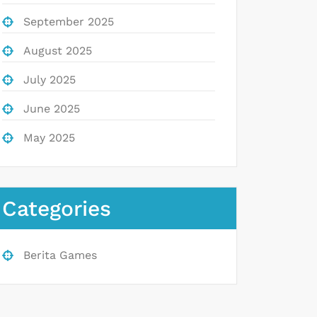
September 2025
August 2025
July 2025
June 2025
May 2025
Categories
Berita Games