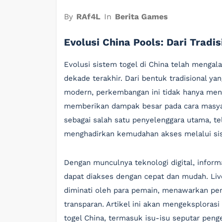
By
RAf4L
In
Berita Games
Evolusi China Pools: Dari Tradisi
Evolusi sistem togel di China telah mengal
dekade terakhir. Dari bentuk tradisional ya
modern, perkembangan ini tidak hanya menc
memberikan dampak besar pada cara masyara
sebagai salah satu penyelenggara utama, t
menghadirkan kemudahan akses melalui sis
Dengan munculnya teknologi digital, inform
dapat diakses dengan cepat dan mudah. Live
diminati oleh para pemain, menawarkan p
transparan. Artikel ini akan mengeksplorasi 
togel China, termasuk isu-isu seputar peng