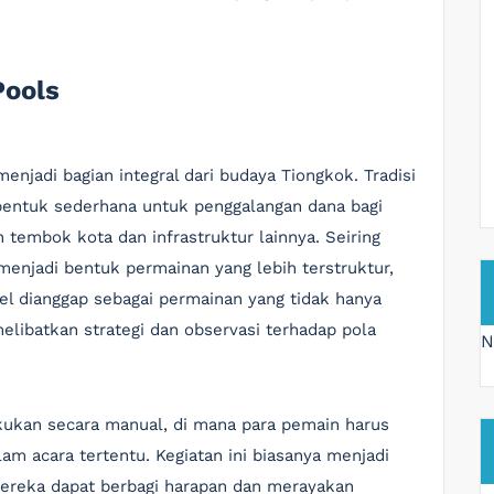
Pools
njadi bagian integral dari budaya Tiongkok. Tradisi
bentuk sederhana untuk penggalangan dana bagi
tembok kota dan infrastruktur lainnya. Seiring
menjadi bentuk permainan yang lebih terstruktur,
gel dianggap sebagai permainan yang tidak hanya
libatkan strategi dan observasi terhadap pola
N
akukan secara manual, di mana para pemain harus
m acara tertentu. Kegiatan ini biasanya menjadi
ereka dapat berbagi harapan dan merayakan