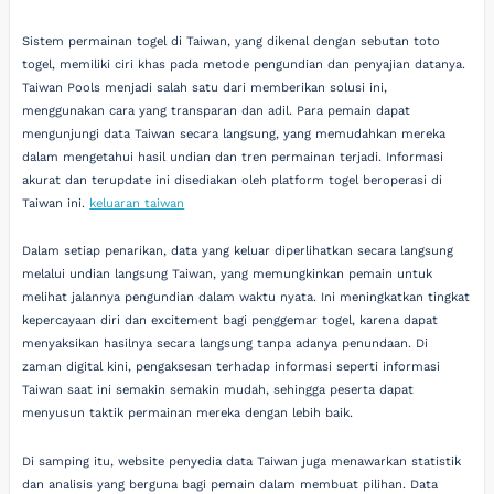
Sistem permainan togel di Taiwan, yang dikenal dengan sebutan toto
togel, memiliki ciri khas pada metode pengundian dan penyajian datanya.
Taiwan Pools menjadi salah satu dari memberikan solusi ini,
menggunakan cara yang transparan dan adil. Para pemain dapat
mengunjungi data Taiwan secara langsung, yang memudahkan mereka
dalam mengetahui hasil undian dan tren permainan terjadi. Informasi
akurat dan terupdate ini disediakan oleh platform togel beroperasi di
Taiwan ini.
keluaran taiwan
Dalam setiap penarikan, data yang keluar diperlihatkan secara langsung
melalui undian langsung Taiwan, yang memungkinkan pemain untuk
melihat jalannya pengundian dalam waktu nyata. Ini meningkatkan tingkat
kepercayaan diri dan excitement bagi penggemar togel, karena dapat
menyaksikan hasilnya secara langsung tanpa adanya penundaan. Di
zaman digital kini, pengaksesan terhadap informasi seperti informasi
Taiwan saat ini semakin semakin mudah, sehingga peserta dapat
menyusun taktik permainan mereka dengan lebih baik.
Di samping itu, website penyedia data Taiwan juga menawarkan statistik
dan analisis yang berguna bagi pemain dalam membuat pilihan. Data