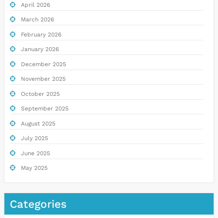
April 2026
March 2026
February 2026
January 2026
December 2025
November 2025
October 2025
September 2025
August 2025
July 2025
June 2025
May 2025
Categories