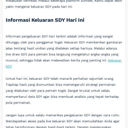
melakukan verifikasi melalui beberapa platform sumber, Kamu dapat lebih
yakin mengenai keluaran SDY pada hari ini.
Informasi Keluaran SDY Hari Ini
Informasi pengeluaran SDY hari terkini adalah informasi yang sangat
ditunggu oleh para penggemar togel. Keluaran SDY memberikan gambaran
jelas tentang hasil undian yang diadakan setiap harinya. Melalui adanya
live draw SDY, para pemain bisa langsung mengetahui angka-angka yang
muncul, sehingga tidak akan melewatkan berita yang penting ini.
Keluaran
SDY
Untuk hari ini, keluaran SDY telah menarik perhatian sejumlah orang.
Tiaptiap hasil yang diumumkan bisa memengaruhi strategi permainan
yang dilakukan oleh para pemain togel. Sangat krusial untuk selalu
memperbarui data SDY agar bisa membuat analisis yang tepat terhadap
pola permainan.
Jangan lupa untuk selalu memeriksa pengeluaran SDY dengan cara rutin.
Mendapatkan akses pada live keluaran SDY akan memudahkan Anda agar
tetap terinformasi dengan hasil-hasil terkini. Dengan menggunakan