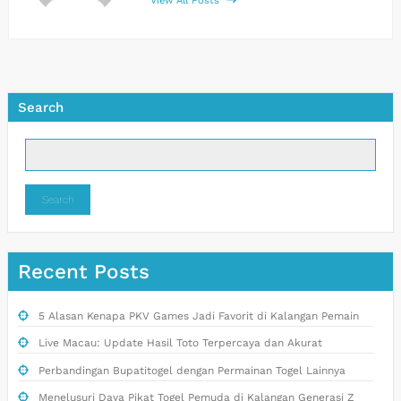
View All Posts
Search
Search
Recent Posts
5 Alasan Kenapa PKV Games Jadi Favorit di Kalangan Pemain
Live Macau: Update Hasil Toto Terpercaya dan Akurat
Perbandingan Bupatitogel dengan Permainan Togel Lainnya
Menelusuri Daya Pikat Togel Pemuda di Kalangan Generasi Z