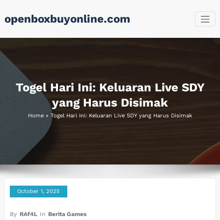
Skip
openboxbuyonline.com
to
content
Togel Hari Ini: Keluaran Live SDY
yang Harus Disimak
Home
»
Togel Hari Ini: Keluaran Live SDY yang Harus Disimak
October 1, 2025
By
RAf4L
In
Berita Games