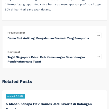
informasi yang tepat, Anda bisa berharap mendapatkan profit dari togel
SDY di hari-hari yang akan datang.
Previous post
Demo Slot Anti Lag: Pengalaman Bermain Yang Sempurna
Next post
Togel Singapore Prize: Raih Kemenangan Besar dengan
Pendekatan yang Tepat
Related Posts
August 3, 2026
5 Alasan Kenapa PKV Games Jadi Favorit di Kalangan