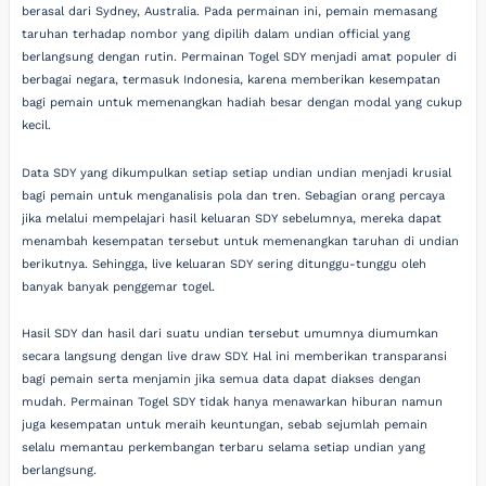
berasal dari Sydney, Australia. Pada permainan ini, pemain memasang
taruhan terhadap nombor yang dipilih dalam undian official yang
berlangsung dengan rutin. Permainan Togel SDY menjadi amat populer di
berbagai negara, termasuk Indonesia, karena memberikan kesempatan
bagi pemain untuk memenangkan hadiah besar dengan modal yang cukup
kecil.
Data SDY yang dikumpulkan setiap setiap undian undian menjadi krusial
bagi pemain untuk menganalisis pola dan tren. Sebagian orang percaya
jika melalui mempelajari hasil keluaran SDY sebelumnya, mereka dapat
menambah kesempatan tersebut untuk memenangkan taruhan di undian
berikutnya. Sehingga, live keluaran SDY sering ditunggu-tunggu oleh
banyak banyak penggemar togel.
Hasil SDY dan hasil dari suatu undian tersebut umumnya diumumkan
secara langsung dengan live draw SDY. Hal ini memberikan transparansi
bagi pemain serta menjamin jika semua data dapat diakses dengan
mudah. Permainan Togel SDY tidak hanya menawarkan hiburan namun
juga kesempatan untuk meraih keuntungan, sebab sejumlah pemain
selalu memantau perkembangan terbaru selama setiap undian yang
berlangsung.