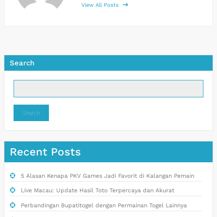
View All Posts
Search
Search
Recent Posts
5 Alasan Kenapa PKV Games Jadi Favorit di Kalangan Pemain
Live Macau: Update Hasil Toto Terpercaya dan Akurat
Perbandingan Bupatitogel dengan Permainan Togel Lainnya