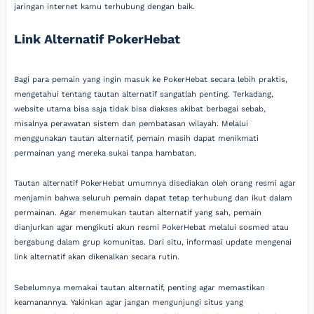
jaringan internet kamu terhubung dengan baik.
Link Alternatif PokerHebat
Bagi para pemain yang ingin masuk ke PokerHebat secara lebih praktis,
mengetahui tentang tautan alternatif sangatlah penting. Terkadang,
website utama bisa saja tidak bisa diakses akibat berbagai sebab,
misalnya perawatan sistem dan pembatasan wilayah. Melalui
menggunakan tautan alternatif, pemain masih dapat menikmati
permainan yang mereka sukai tanpa hambatan.
Tautan alternatif PokerHebat umumnya disediakan oleh orang resmi agar
menjamin bahwa seluruh pemain dapat tetap terhubung dan ikut dalam
permainan. Agar menemukan tautan alternatif yang sah, pemain
dianjurkan agar mengikuti akun resmi PokerHebat melalui sosmed atau
bergabung dalam grup komunitas. Dari situ, informasi update mengenai
link alternatif akan dikenalkan secara rutin.
Sebelumnya memakai tautan alternatif, penting agar memastikan
keamanannya. Yakinkan agar jangan mengunjungi situs yang