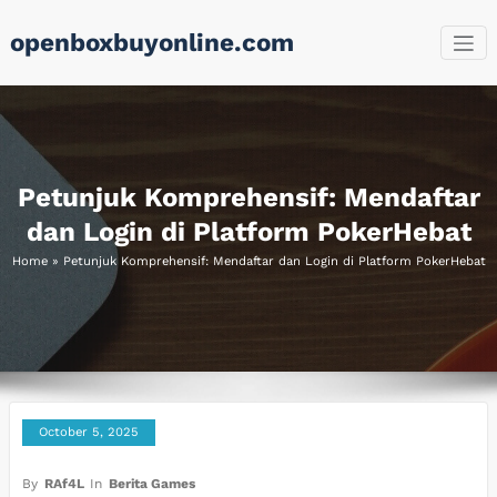
Skip
openboxbuyonline.com
to
content
Petunjuk Komprehensif: Mendaftar
dan Login di Platform PokerHebat
Home
»
Petunjuk Komprehensif: Mendaftar dan Login di Platform PokerHebat
October 5, 2025
By
RAf4L
In
Berita Games