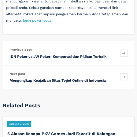
mencurigakan, karena itu dapat menimbulkan risiko bagi user dan data
pribadi anda. Selalu gunakan sumber tepercaya ketika mencari link
alternatif PokerHebat supaya pengalaman bermain Anda tetap aman dan
menyatu.
login pokerhebat
Previous post
IDN Poker vs JW Poker: Komparasi dan Pilihan Terbaik
Next post
Mengungkap Keajaiban Situs Togel Online di Indonesia
Related Posts
August 3, 2026
5 Alasan Kenapa PKV Games Jadi Favorit di Kalangan