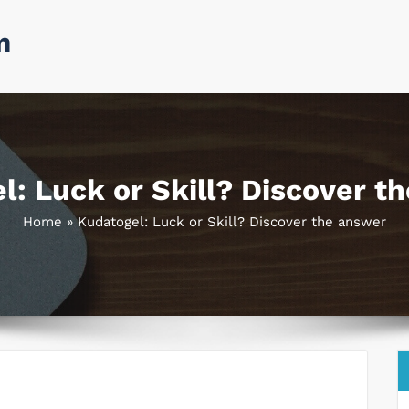
m
l: Luck or Skill? Discover t
Home
»
Kudatogel: Luck or Skill? Discover the answer