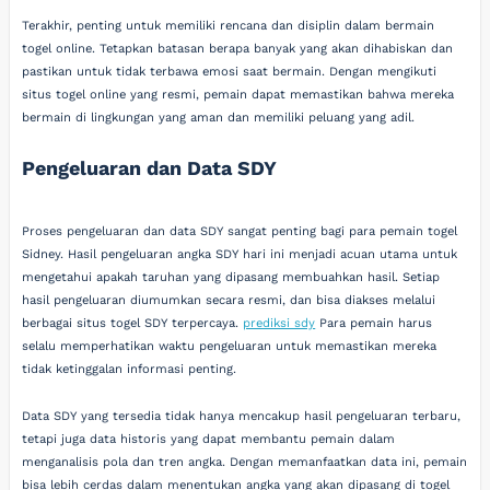
Terakhir, penting untuk memiliki rencana dan disiplin dalam bermain
togel online. Tetapkan batasan berapa banyak yang akan dihabiskan dan
pastikan untuk tidak terbawa emosi saat bermain. Dengan mengikuti
situs togel online yang resmi, pemain dapat memastikan bahwa mereka
bermain di lingkungan yang aman dan memiliki peluang yang adil.
Pengeluaran dan Data SDY
Proses pengeluaran dan data SDY sangat penting bagi para pemain togel
Sidney. Hasil pengeluaran angka SDY hari ini menjadi acuan utama untuk
mengetahui apakah taruhan yang dipasang membuahkan hasil. Setiap
hasil pengeluaran diumumkan secara resmi, dan bisa diakses melalui
berbagai situs togel SDY terpercaya.
prediksi sdy
Para pemain harus
selalu memperhatikan waktu pengeluaran untuk memastikan mereka
tidak ketinggalan informasi penting.
Data SDY yang tersedia tidak hanya mencakup hasil pengeluaran terbaru,
tetapi juga data historis yang dapat membantu pemain dalam
menganalisis pola dan tren angka. Dengan memanfaatkan data ini, pemain
bisa lebih cerdas dalam menentukan angka yang akan dipasang di togel