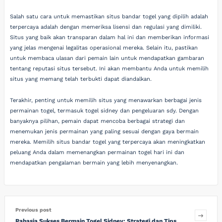
Salah satu cara untuk memastikan situs bandar togel yang dipilih adalah
terpercaya adalah dengan memeriksa lisensi dan regulasi yang dimiliki.
Situs yang baik akan transparan dalam hal ini dan memberikan informasi
yang jelas mengenai legalitas operasional mereka. Selain itu, pastikan
untuk membaca ulasan dari pemain lain untuk mendapatkan gambaran
tentang reputasi situs tersebut. Ini akan membantu Anda untuk memilih
situs yang memang telah terbukti dapat diandalkan.
Terakhir, penting untuk memilih situs yang menawarkan berbagai jenis
permainan togel, termasuk togel sidney dan pengeluaran sdy. Dengan
banyaknya pilihan, pemain dapat mencoba berbagai strategi dan
menemukan jenis permainan yang paling sesuai dengan gaya bermain
mereka. Memilih situs bandar togel yang terpercaya akan meningkatkan
peluang Anda dalam memenangkan permainan togel hari ini dan
mendapatkan pengalaman bermain yang lebih menyenangkan.
Previous post
Rahasia Sukses Bermain Togel Sidney: Strategi dan Tips