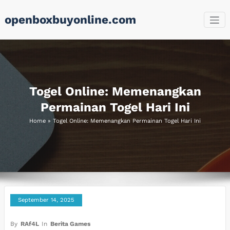
Skip
openboxbuyonline.com
to
content
Togel Online: Memenangkan
Permainan Togel Hari Ini
Home
»
Togel Online: Memenangkan Permainan Togel Hari Ini
September 14, 2025
By
RAf4L
In
Berita Games