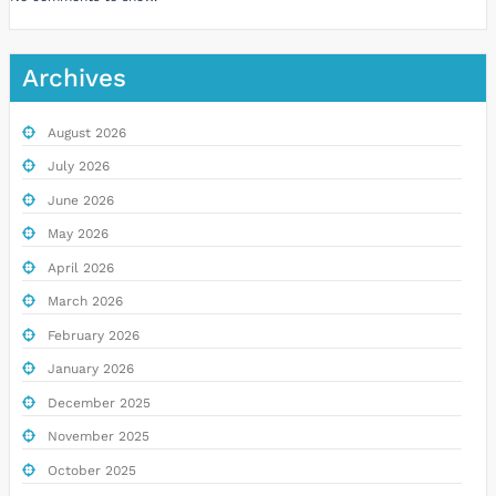
Archives
August 2026
July 2026
June 2026
May 2026
April 2026
March 2026
February 2026
January 2026
December 2025
November 2025
October 2025