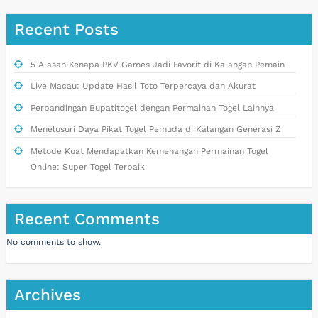
Recent Posts
5 Alasan Kenapa PKV Games Jadi Favorit di Kalangan Pemain
Live Macau: Update Hasil Toto Terpercaya dan Akurat
Perbandingan Bupatitogel dengan Permainan Togel Lainnya
Menelusuri Daya Pikat Togel Pemuda di Kalangan Generasi Z
Metode Kuat Mendapatkan Kemenangan Permainan Togel
Online: Super Togel Terbaik
Recent Comments
No comments to show.
Archives