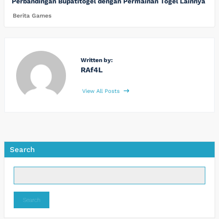
Perbandingan Bupatitogel dengan Permainan Togel Lainnya
Berita Games
Written by:
RAf4L
View All Posts
Search
Search