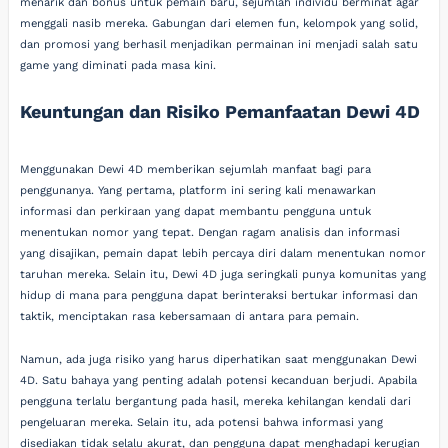
menarik dan bonus untuk pemain baru, sejumlah individu berminat agar
menggali nasib mereka. Gabungan dari elemen fun, kelompok yang solid,
dan promosi yang berhasil menjadikan permainan ini menjadi salah satu
game yang diminati pada masa kini.
Keuntungan dan Risiko Pemanfaatan Dewi 4D
Menggunakan Dewi 4D memberikan sejumlah manfaat bagi para
penggunanya. Yang pertama, platform ini sering kali menawarkan
informasi dan perkiraan yang dapat membantu pengguna untuk
menentukan nomor yang tepat. Dengan ragam analisis dan informasi
yang disajikan, pemain dapat lebih percaya diri dalam menentukan nomor
taruhan mereka. Selain itu, Dewi 4D juga seringkali punya komunitas yang
hidup di mana para pengguna dapat berinteraksi bertukar informasi dan
taktik, menciptakan rasa kebersamaan di antara para pemain.
Namun, ada juga risiko yang harus diperhatikan saat menggunakan Dewi
4D. Satu bahaya yang penting adalah potensi kecanduan berjudi. Apabila
pengguna terlalu bergantung pada hasil, mereka kehilangan kendali dari
pengeluaran mereka. Selain itu, ada potensi bahwa informasi yang
disediakan tidak selalu akurat, dan pengguna dapat menghadapi kerugian