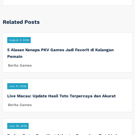
Related Posts
August 3, 2026
5 Alasan Kenapa PKV Games Jadi Favorit di Kalangan
Pemain
Berita Games
July 31, 2026
Live Macau: Update Hasil Toto Terpercaya dan Akurat
Berita Games
July 28, 2026