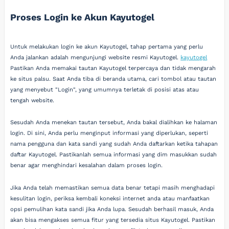
Proses Login ke Akun Kayutogel
Untuk melakukan login ke akun Kayutogel, tahap pertama yang perlu
Anda jalankan adalah mengunjungi website resmi Kayutogel.
kayutogel
Pastikan Anda memakai tautan Kayutogel terpercaya dan tidak mengarah
ke situs palsu. Saat Anda tiba di beranda utama, cari tombol atau tautan
yang menyebut "Login", yang umumnya terletak di posisi atas atau
tengah website.
Sesudah Anda menekan tautan tersebut, Anda bakal dialihkan ke halaman
login. Di sini, Anda perlu menginput informasi yang diperlukan, seperti
nama pengguna dan kata sandi yang sudah Anda daftarkan ketika tahapan
daftar Kayutogel. Pastikanlah semua informasi yang dim masukkan sudah
benar agar menghindari kesalahan dalam proses login.
Jika Anda telah memastikan semua data benar tetapi masih menghadapi
kesulitan login, periksa kembali koneksi internet anda atau manfaatkan
opsi pemulihan kata sandi jika Anda lupa. Sesudah berhasil masuk, Anda
akan bisa mengakses semua fitur yang tersedia situs Kayutogel. Pastikan