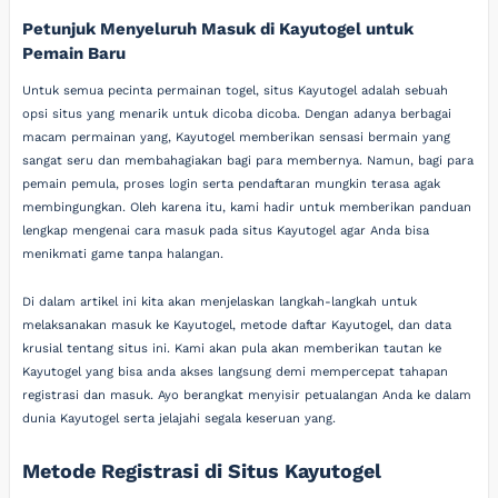
Petunjuk Menyeluruh Masuk di Kayutogel untuk
Pemain Baru
Untuk semua pecinta permainan togel, situs Kayutogel adalah sebuah
opsi situs yang menarik untuk dicoba dicoba. Dengan adanya berbagai
macam permainan yang, Kayutogel memberikan sensasi bermain yang
sangat seru dan membahagiakan bagi para membernya. Namun, bagi para
pemain pemula, proses login serta pendaftaran mungkin terasa agak
membingungkan. Oleh karena itu, kami hadir untuk memberikan panduan
lengkap mengenai cara masuk pada situs Kayutogel agar Anda bisa
menikmati game tanpa halangan.
Di dalam artikel ini kita akan menjelaskan langkah-langkah untuk
melaksanakan masuk ke Kayutogel, metode daftar Kayutogel, dan data
krusial tentang situs ini. Kami akan pula akan memberikan tautan ke
Kayutogel yang bisa anda akses langsung demi mempercepat tahapan
registrasi dan masuk. Ayo berangkat menyisir petualangan Anda ke dalam
dunia Kayutogel serta jelajahi segala keseruan yang.
Metode Registrasi di Situs Kayutogel