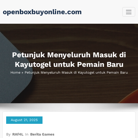
Skip
openboxbuyonline.com
to
content
Petunjuk Menyeluruh Masuk di
Kayutogel untuk Pemain Baru
Home
»
Petunjuk Menyeluruh Masuk di Kayutogel untuk Pemain Baru
August 21, 2025
By
RAf4L
In
Berita Games