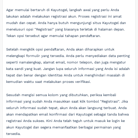
Agar memulai bertaruh di Kayutogel, langkah awal yang perlu Anda
lakukan adalah melakukan registrasi akun. Proses registrasi ini amat
mudah dan cepat. Anda hanya butuh mengunjungi situs Kayutogel dan
menelusuri opsi "Registrasi" yang biasanya terletak di halaman depan.
Tekan opsi tersebut agar memulai tahapan pendaftaran.
Setelah mengklik opsi pendaftaran, Anda akan diharapkan untuk
melengkapi formulir yang tersedia. Anda perlu menyediakan data penting
seperti namalengkap, alamat email, nomor telepon, dan juga mengatur
kata sandi yang kuat. Jangan lupa seluruh informasi yang Anda isi adalah
tepat dan benar dengan identitas Anda untuk menghindari masalah di
kemudian waktu saat melakukan proses verifikasi.
Sesudah mengisi semua kolom yang dibutuhkan, periksa kembali
informasi yang sudah Anda masukkan saat klik tombol "Registrasi". Jika
seluruh informasi sudah tepat, akun Anda akan langsung terbuat. Anda
akan mendapatkan email konfirmasi dari Kayutogel sebagai tanda bahwa
registrasi Anda sukses. Kini Anda telah teguh untuk masuk ke login ke
akun Kayutogel dan segera memanfaatkan berbagai permainan yang
tersedia.