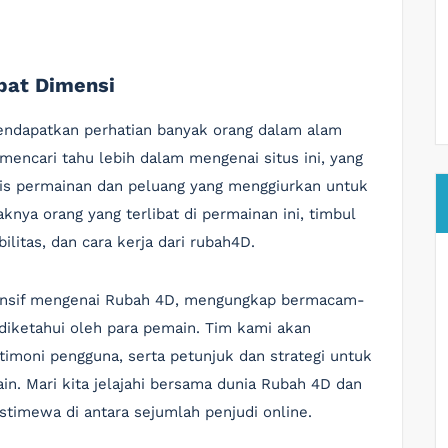
pat Dimensi
ndapatkan perhatian banyak orang dalam alam
mencari tahu lebih dalam mengenai situs ini, yang
 permainan dan peluang yang menggiurkan untuk
ya orang yang terlibat di permainan ini, timbul
ilitas, dan cara kerja dari rubah4D.
hensif mengenai Rubah 4D, mengungkap bermacam-
ketahui oleh para pemain. Tim kami akan
moni pengguna, serta petunjuk dan strategi untuk
. Mari kita jelajahi bersama dunia Rubah 4D dan
stimewa di antara sejumlah penjudi online.