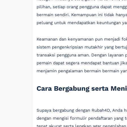
pilihan, setiap orang pengguna dapat meng
bermain sendiri. Kemampuan ini tidak hany
peluang untuk mendapatkan keuntungan yang
Keamanan dan kenyamanan pun menjadi fok
sistem pengenkripsian mutakhir yang bertuj
transaksi pengguna aman. Dengan layanan p
pemain dapat segera mendapat bantuan jik
menjamin pengalaman bermain bermain yan
Cara Bergabung serta Men
Supaya bergabung dengan Rubah4D, Anda har
dengan mengisi formulir pendaftaran yang 
tepat akurat serta lengkap agar pengolahan 