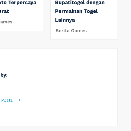
oto Terpercaya
Bupatitogel dengan
urat
Permainan Togel
Lainnya
Games
Berita Games
 by:
l Posts