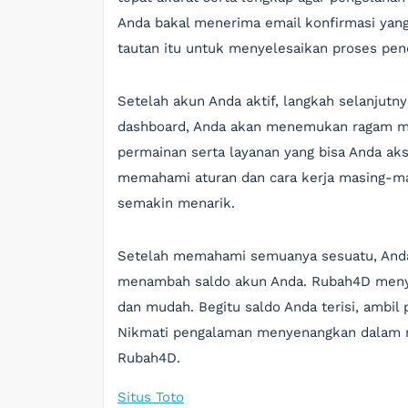
Anda bakal menerima email konfirmasi yang 
tautan itu untuk menyelesaikan proses pen
Setelah akun Anda aktif, langkah selanjut
dashboard, Anda akan menemukan ragam mac
permainan serta layanan yang bisa Anda ak
memahami aturan dan cara kerja masing-m
semakin menarik.
Setelah memahami semuanya sesuatu, Anda
menambah saldo akun Anda. Rubah4D meny
dan mudah. Begitu saldo Anda terisi, ambil
Nikmati pengalaman menyenangkan dalam men
Rubah4D.
Situs Toto