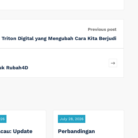
Previous post
Triton Digital yang Mengubah Cara Kita Berjudi
luk Rubah4D
026
July 28, 2026
acau: Update
Perbandingan