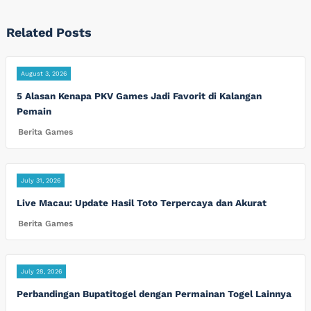
Related Posts
August 3, 2026
5 Alasan Kenapa PKV Games Jadi Favorit di Kalangan
Pemain
Berita Games
July 31, 2026
Live Macau: Update Hasil Toto Terpercaya dan Akurat
Berita Games
July 28, 2026
Perbandingan Bupatitogel dengan Permainan Togel Lainnya