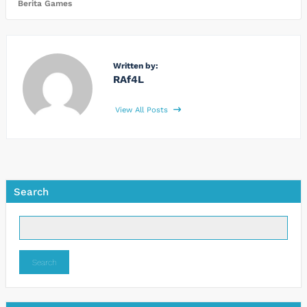
Berita Games
Written by:
RAf4L
View All Posts
Search
Search