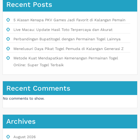
Recent Posts
5 Alasan Kenapa PKV Games Jadi Favorit di Kalangan Pemain
Live Macau: Update Hasil Toto Terpercaya dan Akurat
Perbandingan Bupatitogel dengan Permainan Togel Lainnya
Menelusuri Daya Pikat Togel Pemuda di Kalangan Generasi Z
Metode Kuat Mendapatkan Kemenangan Permainan Togel
Online: Super Togel Terbaik
Recent Comments
No comments to show.
Archives
August 2026