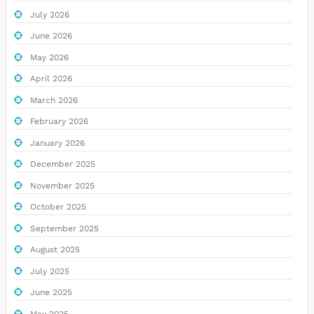
July 2026
June 2026
May 2026
April 2026
March 2026
February 2026
January 2026
December 2025
November 2025
October 2025
September 2025
August 2025
July 2025
June 2025
May 2025