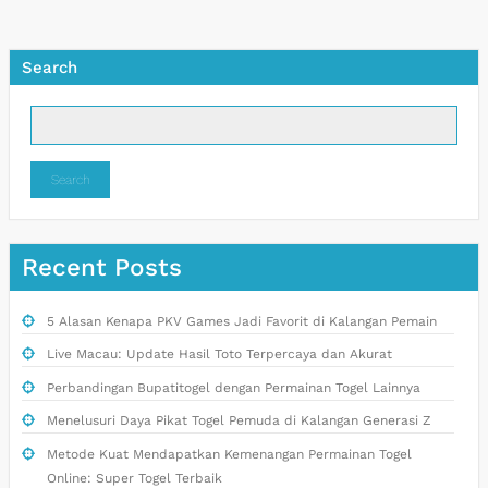
Search
Search
Recent Posts
5 Alasan Kenapa PKV Games Jadi Favorit di Kalangan Pemain
Live Macau: Update Hasil Toto Terpercaya dan Akurat
Perbandingan Bupatitogel dengan Permainan Togel Lainnya
Menelusuri Daya Pikat Togel Pemuda di Kalangan Generasi Z
Metode Kuat Mendapatkan Kemenangan Permainan Togel
Online: Super Togel Terbaik