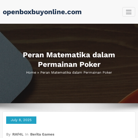
Skip
openboxbuyonline.com
to
content
Peran Matematika dalam
Permainan Poker
Home
»
Peran Matematika dalam Permainan Poker
July 8, 2025
By
RAf4L
In
Berita Games