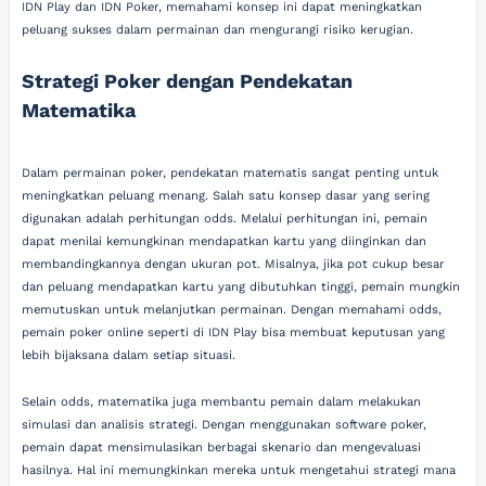
IDN Play dan IDN Poker, memahami konsep ini dapat meningkatkan
peluang sukses dalam permainan dan mengurangi risiko kerugian.
Strategi Poker dengan Pendekatan
Matematika
Dalam permainan poker, pendekatan matematis sangat penting untuk
meningkatkan peluang menang. Salah satu konsep dasar yang sering
digunakan adalah perhitungan odds. Melalui perhitungan ini, pemain
dapat menilai kemungkinan mendapatkan kartu yang diinginkan dan
membandingkannya dengan ukuran pot. Misalnya, jika pot cukup besar
dan peluang mendapatkan kartu yang dibutuhkan tinggi, pemain mungkin
memutuskan untuk melanjutkan permainan. Dengan memahami odds,
pemain poker online seperti di IDN Play bisa membuat keputusan yang
lebih bijaksana dalam setiap situasi.
Selain odds, matematika juga membantu pemain dalam melakukan
simulasi dan analisis strategi. Dengan menggunakan software poker,
pemain dapat mensimulasikan berbagai skenario dan mengevaluasi
hasilnya. Hal ini memungkinkan mereka untuk mengetahui strategi mana