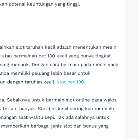
kan potensi keuntungan yang tinggi.
mainkan slot taruhan kecil adalah menentukan mesin
r atau permainan bet 100 kecil yang punya tingkat
s yang menarik. Dengan cara bermain pada mesin yang
nda memiliki peluang lebih besar untuk
un dengan taruhan kecil.
slot bet 100
nda. Sebaiknya untuk bermain slot online pada waktu
terlalu banyak. Slot bet kecil sering kali memiliki
nangan saat waktu sepi. Tak ada salahnya untuk
g memberikan berbagai jenis slot dan bonus yang