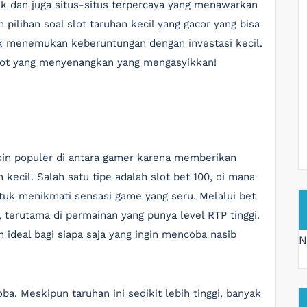
k dan juga situs-situs terpercaya yang menawarkan
n pilihan soal slot taruhan kecil yang gacor yang bisa
ak menemukan keberuntungan dengan investasi kecil.
lot yang menyenangkan yang mengasyikkan!
akin populer di antara gamer karena memberikan
kecil. Salah satu tipe adalah slot bet 100, di mana
tuk menikmati sensasi game yang seru. Melalui bet
, terutama di permainan yang punya level RTP tinggi.
n ideal bagi siapa saja yang ingin mencoba nasib
N
ba. Meskipun taruhan ini sedikit lebih tinggi, banyak