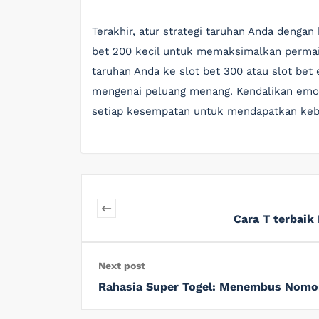
Terakhir, atur strategi taruhan Anda dengan 
bet 200 kecil untuk memaksimalkan permai
taruhan Anda ke slot bet 300 atau slot be
mengenai peluang menang. Kendalikan emos
setiap kesempatan untuk mendapatkan keb
Cara T terbaik
Next post
Rahasia Super Togel: Menembus Nomo