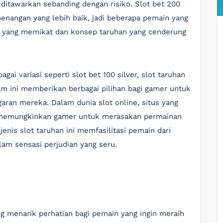
itawarkan sebanding dengan risiko. Slot bet 200
menangan yang lebih baik, jadi beberapa pemain yang
an yang memikat dan konsep taruhan yang cenderung
gai variasi seperti slot bet 100 silver, slot taruhan
gam ini memberikan berbagai pilihan bagi gamer untuk
ran mereka. Dalam dunia slot online, situs yang
, memungkinkan gamer untuk merasakan permainan
nis slot taruhan ini memfasilitasi pemain dari
am sensasi perjudian yang seru.
 menarik perhatian bagi pemain yang ingin meraih