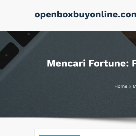
Skip
openboxbuyonline.co
to
content
Mencari Fortune: 
Home
»
M