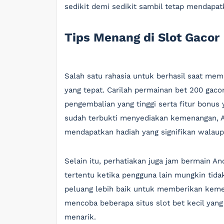
sedikit demi sedikit sambil tetap mendapat
Tips Menang di Slot Gacor
Salah satu rahasia untuk berhasil saat me
yang tepat. Carilah permainan bet 200 gaco
pengembalian yang tinggi serta fitur bonu
sudah terbukti menyediakan kemenangan, A
mendapatkan hadiah yang signifikan walaup
Selain itu, perhatiakan juga jam bermain A
tertentu ketika pengguna lain mungkin tidak 
peluang lebih baik untuk memberikan keme
mencoba beberapa situs slot bet kecil yan
menarik.