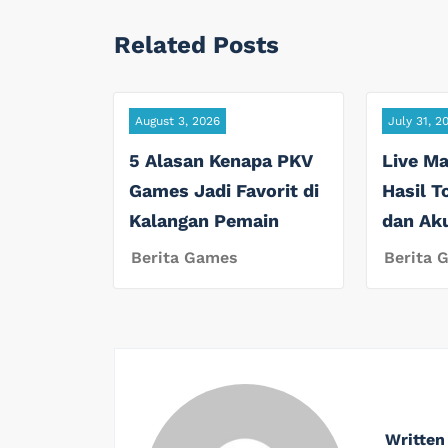
Related Posts
August 3, 2026
July 31, 2
5 Alasan Kenapa PKV
Live M
Games Jadi Favorit di
Hasil T
Kalangan Pemain
dan Ak
Berita Games
Berita 
Written