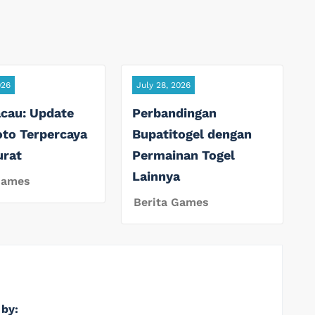
026
July 28, 2026
acau: Update
Perbandingan
oto Terpercaya
Bupatitogel dengan
urat
Permainan Togel
Lainnya
Games
Berita Games
 by: