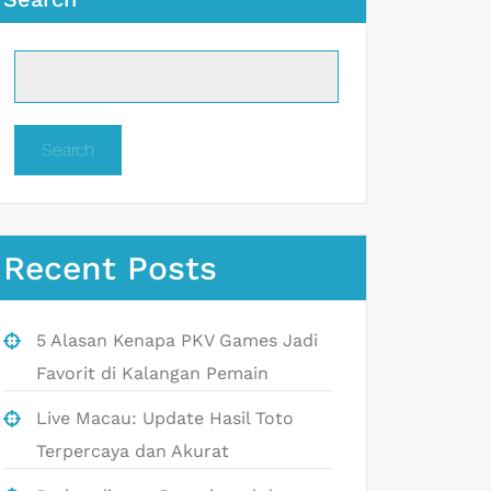
Search
Recent Posts
5 Alasan Kenapa PKV Games Jadi
Favorit di Kalangan Pemain
Live Macau: Update Hasil Toto
Terpercaya dan Akurat