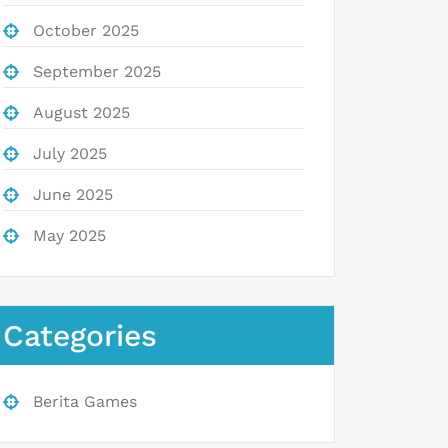
October 2025
September 2025
August 2025
July 2025
June 2025
May 2025
Categories
Berita Games