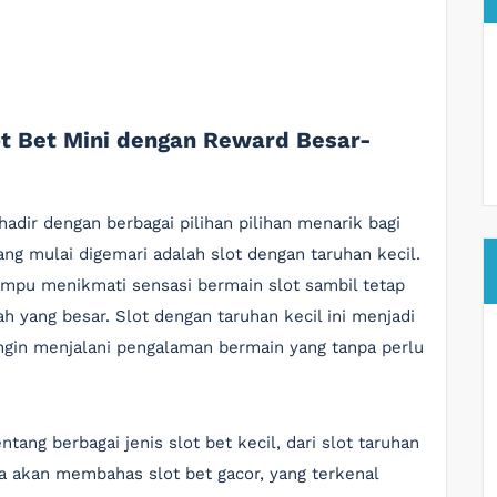
ot Bet Mini dengan Reward Besar-
hadir dengan berbagai pilihan pilihan menarik bagi
ang mulai digemari adalah slot dengan taruhan kecil.
ampu menikmati sensasi bermain slot sambil tetap
 yang besar. Slot dengan taruhan kecil ini menjadi
ngin menjalani pengalaman bermain yang tanpa perlu
ntang berbagai jenis slot bet kecil, dari slot taruhan
ga akan membahas slot bet gacor, yang terkenal