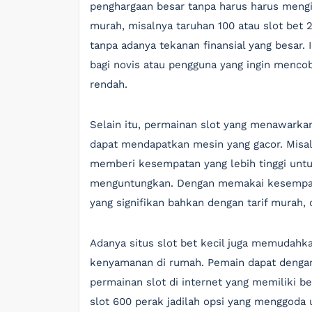
penghargaan besar tanpa harus harus mengi
murah, misalnya taruhan 100 atau slot bet
tanpa adanya tekanan finansial yang besar. 
bagi novis atau pengguna yang ingin menc
rendah.
Selain itu, permainan slot yang menawarka
dapat mendapatkan mesin yang gacor. Misaln
memberi kesempatan yang lebih tinggi un
menguntungkan. Dengan memakai kesempata
yang signifikan bahkan dengan tarif murah,
Adanya situs slot bet kecil juga memudahk
kenyamanan di rumah. Pemain dapat deng
permainan slot di internet yang memiliki b
slot 600 perak jadilah opsi yang menggoda