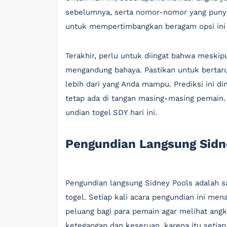
sebelumnya, serta nomor-nomor yang punya
untuk mempertimbangkan beragam opsi in
Terakhir, perlu untuk diingat bahwa meskip
mengandung bahaya. Pastikan untuk bertar
lebih dari yang Anda mampu. Prediksi ini d
tetap ada di tangan masing-masing pemain
undian togel SDY hari ini.
Pengundian Langsung Sidn
Pengundian langsung Sidney Pools adalah s
togel. Setiap kali acara pengundian ini me
peluang bagi para pemain agar melihat ang
ketegangan dan keseruan, karena itu setiap