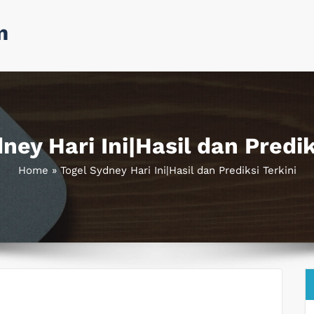
m
ney Hari Ini|Hasil dan Predik
Home
»
Togel Sydney Hari Ini|Hasil dan Prediksi Terkini