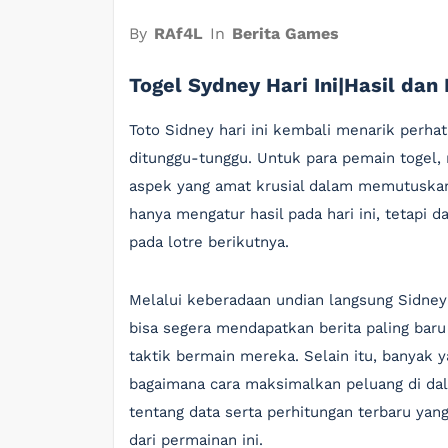
By
RAf4L
In
Berita Games
Togel Sydney Hari Ini|Hasil dan 
Toto Sidney hari ini kembali menarik perhat
ditunggu-tunggu. Untuk para pemain togel,
aspek yang amat krusial dalam memutuskan l
hanya mengatur hasil pada hari ini, tetap
pada lotre berikutnya.
Melalui keberadaan undian langsung Sidney
bisa segera mendapatkan berita paling bar
taktik bermain mereka. Selain itu, banyak y
bagaimana cara maksimalkan peluang di dal
tentang data serta perhitungan terbaru ya
dari permainan ini.