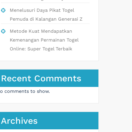
Menelusuri Daya Pikat Togel
Pemuda di Kalangan Generasi Z
Metode Kuat Mendapatkan
Kemenangan Permainan Togel
Online: Super Togel Terbaik
Recent Comments
o comments to show.
Archives