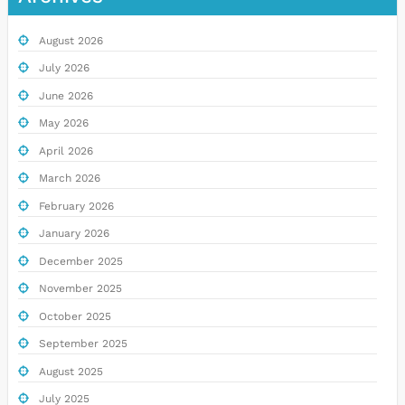
August 2026
July 2026
June 2026
May 2026
April 2026
March 2026
February 2026
January 2026
December 2025
November 2025
October 2025
September 2025
August 2025
July 2025