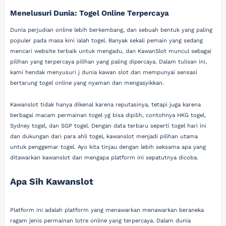
Menelusuri Dunia: Togel Online Terpercaya
Dunia perjudian online lebih berkembang, dan sebuah bentuk yang paling
populer pada masa kini ialah togel. Banyak sekali pemain yang sedang
mencari website terbaik untuk mengadu, dan KawanSlot muncul sebagai
pilihan yang terpercaya pilihan yang paling dipercaya. Dalam tulisan ini,
kami hendak menyusuri j dunia kawan slot dan mempunyai sensasi
bertarung togel online yang nyaman dan mengasyikkan.
Kawanslot tidak hanya dikenal karena reputasinya, tetapi juga karena
berbagai macam permainan togel yg bisa dipilih, contohnya HKG togel,
Sydney togel, dan SGP togel. Dengan data terbaru seperti togel hari ini
dan dukungan dari para ahli togel, kawanslot menjadi pilihan utama
untuk penggemar togel. Ayo kita tinjau dengan lebih seksama apa yang
ditawarkan kawanslot dan mengapa platform ini sepatutnya dicoba.
Apa Sih Kawanslot
Platform ini adalah platform yang menawarkan menawarkan beraneka
ragam jenis permainan lotre online yang terpercaya. Dalam dunia