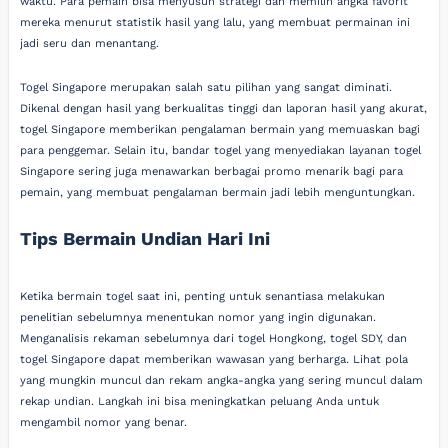
waktu. Para pemain bisa menyusun strategi dan memilih angka favorit
mereka menurut statistik hasil yang lalu, yang membuat permainan ini
jadi seru dan menantang.
Togel Singapore merupakan salah satu pilihan yang sangat diminati.
Dikenal dengan hasil yang berkualitas tinggi dan laporan hasil yang akurat,
togel Singapore memberikan pengalaman bermain yang memuaskan bagi
para penggemar. Selain itu, bandar togel yang menyediakan layanan togel
Singapore sering juga menawarkan berbagai promo menarik bagi para
pemain, yang membuat pengalaman bermain jadi lebih menguntungkan.
Tips Bermain Undian Hari Ini
Ketika bermain togel saat ini, penting untuk senantiasa melakukan
penelitian sebelumnya menentukan nomor yang ingin digunakan.
Menganalisis rekaman sebelumnya dari togel Hongkong, togel SDY, dan
togel Singapore dapat memberikan wawasan yang berharga. Lihat pola
yang mungkin muncul dan rekam angka-angka yang sering muncul dalam
rekap undian. Langkah ini bisa meningkatkan peluang Anda untuk
mengambil nomor yang benar.