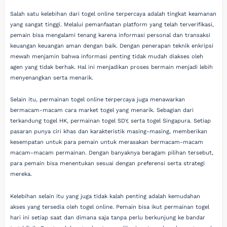
Salah satu kelebihan dari togel online terpercaya adalah tingkat keamanan
yang sangat tinggi. Melalui pemanfaatan platform yang telah terverifikasi,
pemain bisa mengalami tenang karena informasi personal dan transaksi
keuangan keuangan aman dengan baik. Dengan penerapan teknik enkripsi
mewah menjamin bahwa informasi penting tidak mudah diakses oleh
agen yang tidak berhak. Hal ini menjadikan proses bermain menjadi lebih
menyenangkan serta menarik.
Selain itu, permainan togel online terpercaya juga menawarkan
bermacam-macam cara market togel yang menarik. Sebagian dari
terkandung togel HK, permainan togel SDY, serta togel Singapura. Setiap
pasaran punya ciri khas dan karakteristik masing-masing, memberikan
kesempatan untuk para pemain untuk merasakan bermacam-macam
macam-macam permainan. Dengan banyaknya beragam pilihan tersebut,
para pemain bisa menentukan sesuai dengan preferensi serta strategi
mereka.
Kelebihan selain itu yang juga tidak kalah penting adalah kemudahan
akses yang tersedia oleh togel online. Pemain bisa ikut permainan togel
hari ini setiap saat dan dimana saja tanpa perlu berkunjung ke bandar