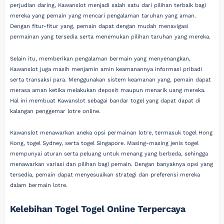
perjudian daring, Kawanslot menjadi salah satu dari pilihan terbaik bagi
mereka yang pemain yang mencari pengalaman taruhan yang aman.
Dengan fitur-fitur yang, pemain dapat dengan mudah menavigasi
permainan yang tersedia serta menemukan pilihan taruhan yang mereka.
Selain itu, memberikan pengalaman bermain yang menyenangkan,
Kawanslot juga masih menjamin amin keamanannya informasi pribadi
serta transaksi para. Menggunakan sistem keamanan yang, pemain dapat
merasa aman ketika melakukan deposit maupun menarik uang mereka.
Hal ini membuat Kawanslot sebagai bandar togel yang dapat dapat di
kalangan penggemar lotre online.
Kawanslot menawarkan aneka opsi permainan lotre, termasuk togel Hong
Kong, togel Sydney, serta togel Singapore. Masing-masing jenis togel
mempunyai aturan serta peluang untuk menang yang berbeda, sehingga
menawarkan variasi dan pilihan bagi pemain. Dengan banyaknya opsi yang
tersedia, pemain dapat menyesuaikan strategi dan preferensi mereka
dalam bermain lotre.
Kelebihan Togel Togel Online Terpercaya