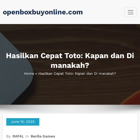
Skip
openboxbuyonline.com
to
content
Hasilkan Cepat Toto: Kapan dan Di
manakah?
Home
»
Hasilkan Cepat Toto: Kapan dan Di manakah?
June 10, 2025
By
RAf4L
In
Berita Games