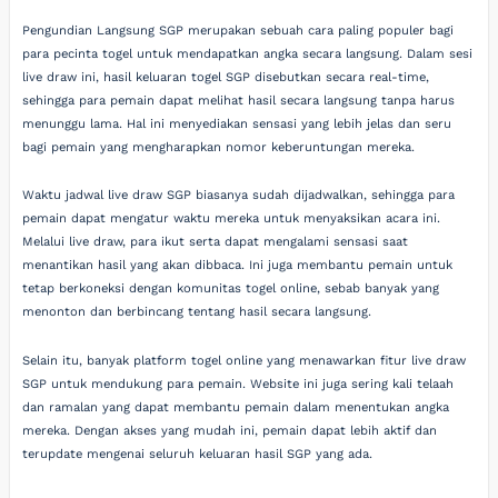
Pengundian Langsung SGP merupakan sebuah cara paling populer bagi
para pecinta togel untuk mendapatkan angka secara langsung. Dalam sesi
live draw ini, hasil keluaran togel SGP disebutkan secara real-time,
sehingga para pemain dapat melihat hasil secara langsung tanpa harus
menunggu lama. Hal ini menyediakan sensasi yang lebih jelas dan seru
bagi pemain yang mengharapkan nomor keberuntungan mereka.
Waktu jadwal live draw SGP biasanya sudah dijadwalkan, sehingga para
pemain dapat mengatur waktu mereka untuk menyaksikan acara ini.
Melalui live draw, para ikut serta dapat mengalami sensasi saat
menantikan hasil yang akan dibbaca. Ini juga membantu pemain untuk
tetap berkoneksi dengan komunitas togel online, sebab banyak yang
menonton dan berbincang tentang hasil secara langsung.
Selain itu, banyak platform togel online yang menawarkan fitur live draw
SGP untuk mendukung para pemain. Website ini juga sering kali telaah
dan ramalan yang dapat membantu pemain dalam menentukan angka
mereka. Dengan akses yang mudah ini, pemain dapat lebih aktif dan
terupdate mengenai seluruh keluaran hasil SGP yang ada.