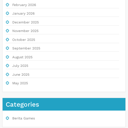
February 2026
January 2026
December 2025
November 2025
October 2025
September 2025
August 2025
July 2025
June 2025
May 2025
Categories
Berita Games