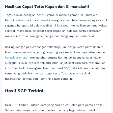
Hasilkan Cepat Toto: Kapan dan Di manakah?
Togel, adalah sebagian bentuk game di mana digemari di Tanah Air.
Hampir setiap hari, para peserta mengharapkan hasil keluaran nya sambil
segenap harapan. Di dalam artikel ini kita akan menyajikan tentang waktu
serta di mana hasil tercepat togel dapatkan didapat, serta bermacam-
macam informasi mengenai pengundian langsung dan data terkini.
Seiring dengan perkembangan teknologi, kini pengeluaran permainan ini
bisa diakses secara langsung langsung saja melalui berbagai situs online.
Pengeluaran sgp
, mengetahui output hari ini serta angka yang keluar
sungguh krusial. Ayo kita telusuri lebih lanjut soal cara cara menemukan
informasi terkini mengenai live draw hasil SGP, data keluaran cepat, dan
seme yang berkaitan dengan togel serta Toto, agar anda tidak
melewatkan semua detik penting dalam game ini.
Hasil SGP Terkini
Hasil SGP terbaru adalah data yang amat dicari oleh para pemain togel.
Setiap data pengeluaran memberikan peluang bagi petaruh untuk