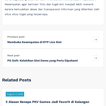
Kesempatan agar bermain Toto dan togel kini menjadi lebih menarik
karena kemudahan akses dan transparansi informasi yang diberikan oleh
situs situs togel yang terpercaya.
Previous post
Membuka Kesempatan di RTP Live Slot
Next post
PG Soft: Kelebihan Slot Demo yang Perlu Dipahami
Related Posts
August 3, 2026
5 Alasan Kenapa PKV Games Jadi Favorit di Kalangan