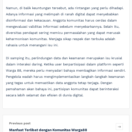
Namun, di balik keuntungan tersebut, ada rintangan yang perlu dihadapi.
Adanya informasi yang melimpah di ranah digital dapat menyebabkan
disinformasi dan kekacauan. Anggota komunitas harus cerdas dalam
mengevaluasi validitas informasi sebelum menyebarkannya. Selain itu,
diversitas pendapat sering memicu permasalahan yang dapat merusak
keharmonisan komunitas. Menjaga sikap respek dan terbuka adalah
rahasia untuk menangani isu ini.
Di samping itu, perlindungan data dan keamanan merupakan isu krusial
dalam interaksi daring. Ketika user berpartisipasi dalam platform seperti
Warga 88, mereka perlu menyadari bahaya membagikan informasi sendiri.
Pengelola wadah harus mengimplementasikan langkah-langkah keamanan
yang tegas untuk memastikan data anggota tetap terjaga. Dengan
pemahaman akan bahaya ini, partisipan komunitas dapat berinteraksi
secara lebih selamat dan efisien di dunia digital.
Previous post
Manfaat Terlibat dengan Komunitas Warga88