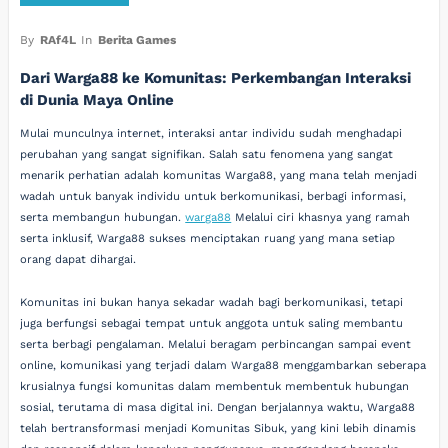
By
RAf4L
In
Berita Games
Dari Warga88 ke Komunitas: Perkembangan Interaksi
di Dunia Maya Online
Mulai munculnya internet, interaksi antar individu sudah menghadapi
perubahan yang sangat signifikan. Salah satu fenomena yang sangat
menarik perhatian adalah komunitas Warga88, yang mana telah menjadi
wadah untuk banyak individu untuk berkomunikasi, berbagi informasi,
serta membangun hubungan.
warga88
Melalui ciri khasnya yang ramah
serta inklusif, Warga88 sukses menciptakan ruang yang mana setiap
orang dapat dihargai.
Komunitas ini bukan hanya sekadar wadah bagi berkomunikasi, tetapi
juga berfungsi sebagai tempat untuk anggota untuk saling membantu
serta berbagi pengalaman. Melalui beragam perbincangan sampai event
online, komunikasi yang terjadi dalam Warga88 menggambarkan seberapa
krusialnya fungsi komunitas dalam membentuk membentuk hubungan
sosial, terutama di masa digital ini. Dengan berjalannya waktu, Warga88
telah bertransformasi menjadi Komunitas Sibuk, yang kini lebih dinamis