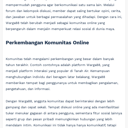
mempermudah pengguna agar berkomunikasi satu sama lain. Melalui
forum dan kelompok diskusi, member dapat saling bertukar opini, cerita,
dan jawaban untuk berbagai permasalahan yang dihadapi. Dengan cara ini,
Warga88 telah berubah menjadi sebagai komunitas online yang
berpengaruh dalam menjalin memperkuat relasi sosial di dunia maya.
Perkembangan Komunitas Online
Komunitas telah mengalami perkembangan yang besar dalam banyak
tahun terakhir. Contoh contohnya adalah platform Warga88, yang
menjadi platform interaksi yang populer di Tanah Air. Kemampuan
menghubungkan individu dari beragam latar belakang, Warga88
memberikan tempat bagi penggunanya untuk membagikan pengalaman,
pengetahuan, dan informasi.
Dengan Warga88, anggota komunitas dapat berinteraksi dengan lebih
gampang dan cepat sekali. Tempat diskusi online yang ada memfasilitasi
tukar menukar gagasan di antara pengguna, sementara fitur sosial lainnya
seperti grup dan pesan pribadi memungkinkan hubungan yang lebih
mendalam intim. Komunikasi ini tidak hanya hanya komunikatif, tetapi