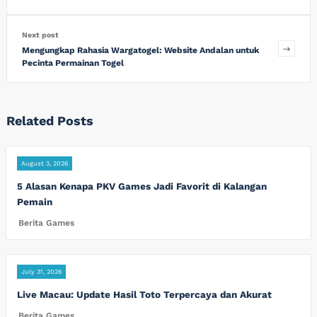
Next post
Mengungkap Rahasia Wargatogel: Website Andalan untuk
Pecinta Permainan Togel
Related Posts
August 3, 2026
5 Alasan Kenapa PKV Games Jadi Favorit di Kalangan
Pemain
Berita Games
July 31, 2026
Live Macau: Update Hasil Toto Terpercaya dan Akurat
Berita Games